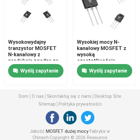
MOSFET z superpołączeniem
SBD z węglowodorów krzemowych
Wysokowydajny
Wysokiej mocy N-
tranzystor MOSFET
kanałowy MOSFET z
N-kanałowy z
wysoką
MOSFET wysokiego napięcia
produkcją zgodną ze
częstotliwością
standardem
niskiego oporu i
Wyślij zapytanie
Wyślij zapytanie
wojskowym do
wysoką wydajnością
MOSFET niskiego napięcia
zastosowań w
do zastosowań
falownikach solarnych
przemysłowych
IGBT dużej mocy
Dom
O nas
Skontaktuj się z nami
Desktop Site
Sitemap
Polityka prywatności
Diody barierowe Schottky'ego
Jakość
MOSFET dużej mocy
Fabryka w
Półprzewodnik dużej mocy
Chinach.Copyright © 2026 Reasunos