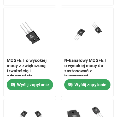
stabilnego
sterowników silników
przekazywania energii
Wycieczka po fabryce
Kontrola jakości
Skontaktuj się z nami
MOSFET o wysokiej
N-kanałowy MOSFET
Aktualności
mocy z zwiększoną
o wysokiej mocy do
trwałością i
zastosowań z
odpornością
inwerterami
Poprosić o wycenę
termiczną dla
słonecznymi i
Wyślij zapytanie
Wyślij zapytanie
zastosowań
konwerterami prądu
konfiguracji typu N
stałego/prądu stałego
MOSFET dużej mocy
MOSFET z węglika krzemu