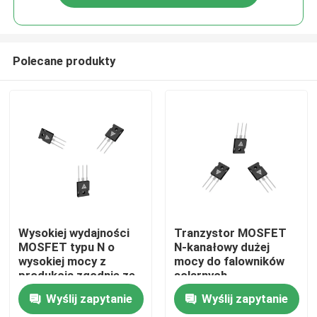
Polecane produkty
Do domu
Wysokiej wydajności
Tranzystor MOSFET
MOSFET typu N o
N-kanałowy dużej
wysokiej mocy z
mocy do falowników
Produkty
produkcją zgodnie ze
solarnych,
standardami
przetwornic DC/DC
Wyślij zapytanie
Wyślij zapytanie
wojskowymi dla
wysokiego napięcia i
O nas