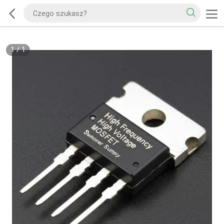
1
/
1