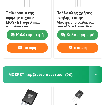
Ηλεκτρικός ημιαγωγός SIC
Τεθωρακιστής
Πολλαπλής χρήσης
υψηλής ισχύος
υψηλής τάσης
MOSFET υψηλής
Μοσφέτ, σταθερό
συχνότητας
μεταλλικό οξείδιο
πεδίο εφέ
Καλύτερη τιμή
Καλύτερη τιμή
τρανζίστορ
επαφή
επαφή
MOSFET καρβιδίου πυριτίου
(20)