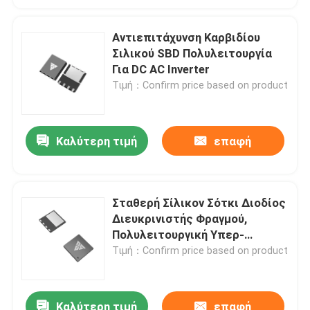
Αντιεπιτάχυνση Καρβιδίου
Σιλικού SBD Πολυλειτουργία
Για DC AC Inverter
Τιμή：Confirm price based on product
Καλύτερη τιμή
επαφή
Σταθερή Σίλικον Σότκι Διοδίος
Διευκρινιστής Φραγμού,
Πολυλειτουργική Υπερ-
Διοδίος Φραγμού
Τιμή：Confirm price based on product
Καλύτερη τιμή
επαφή