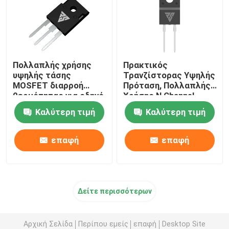
Πολλαπλής χρήσης
Πρακτικός
υψηλής τάσης
Τρανζίστορας Υψηλής
MOSFET διαρροή
Πρόταση, Πολλαπλής
θερμότητας για οδηγό
Χρήσης N Channel
LED
Power Mosfet
Καλύτερη τιμή
Καλύτερη τιμή
επαφή
επαφή
Δείτε περισσότερων
Αρχική Σελίδα
Περίπου εμείς
επαφή
Desktop Site