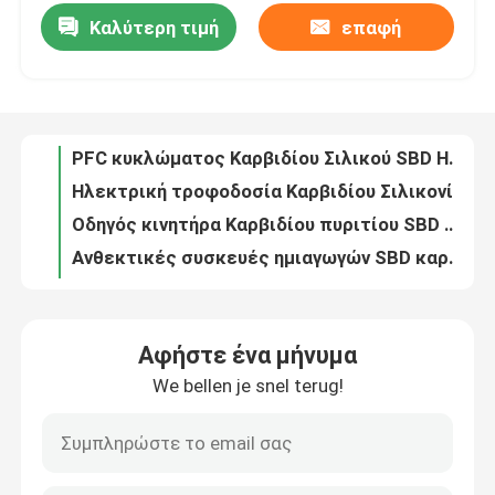
Καλύτερη τιμή
επαφή
PFC κυκλώματος Καρβιδίου Σιλικού SBD Ημιαγωγός υψηλής συχνότητας Σταθερός
Ηλεκτρική τροφοδοσία Καρβιδίου Σιλικονίου SBD Πολυλειτουργία Αντιεπιταχυντική Υψηλή ισχύ
Επισκέψεις στο εργοστάσιο
Οδηγός κινητήρα Καρβιδίου πυριτίου SBD Πολυλειτουργικό υψηλής απόδοσης
Ανθεκτικές συσκευές ημιαγωγών SBD καρβιδίου πυριτίου 650V
Έλεγχος ποιότητας
Βιομηχανική 1200V Δίοδος φραγμού Schottky, PFC κυκλώματος Καρβιδίου του Σίλικον
Πολλαπλής χρήσης διόδιο διορθωτή σιδηροσυσσωματωτικού σιδηροσυσσωματωτικού για τροφοδοσία ΗΠΑ
Επικοινωνήστε μαζί μας
Θερμοσταθερό Καρβίδιο Σιλικόνης SBD Mosfet Multiscene για τον οδηγό αυτοκινήτου
650V Σότκι Διοδίος Διορθωτής Στρασφύλλου SBD Αντιεπίβασης θερμομόνωση Υψηλή ισχύς
Ειδήσεις
Αντιστροφέας Ανθεκτικός SiC Schottky Δίοδος φραγμού, θερμική αντοχή Mosfet SBD
Βιομηχανικό καρβίδιο πυριτίου SBD Πολλαπλής χρήσης Πρακτική υψηλής ισχύος
Ζητήστε μια προσφορά
Αφήστε ένα μήνυμα
Εμπορική υπερ-ταχεία διόδια, ανθεκτική επιφάνεια, φραγμός Schottky.
We bellen je snel terug!
Αντίσταση στη θερμότητα Καρβίδιο πυριτίου SBD Ημιαγωγός Σταθερή πολυλειτουργία
MOSFET υψηλής δύναμης
Διοδή πολυλειτουργικό για τη βιομηχανία
Πρακτικό Σιλικονικό Καρβίδιο SBD Φραγμός Διοδίου Schottky θερμοσταθερό 650V
MOSFET καρβιδίου πυριτίου
1200V Μόνιμη ισχύς Σότκι Επανόρθωση, Δρομολογητής κινητήρα Sic ισχύς ημιαγωγός