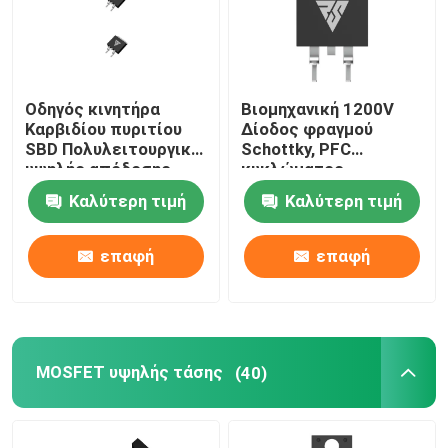
Οδηγός κινητήρα
Βιομηχανική 1200V
Καρβιδίου πυριτίου
Δίοδος φραγμού
SBD Πολυλειτουργικό
Schottky, PFC
υψηλής απόδοσης
κυκλώματος
Καρβιδίου του Σίλικον
Καλύτερη τιμή
Καλύτερη τιμή
επαφή
επαφή
MOSFET υψηλής τάσης
(40)