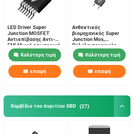
LED Driver Super
Ανθεκτικός
Junction MOSFET
βιομηχανικός Super
Αντιεπίβασης Αντι-
Junction Mos,
ΕΜΙ Μικρή εσωτερική
Πολυλειτουργικός
αντίσταση
Mosfet Discrete
Καλύτερη τιμή
Καλύτερη τιμή
επαφή
επαφή
Καρβίδιο του πυριτίου SBD
(27)