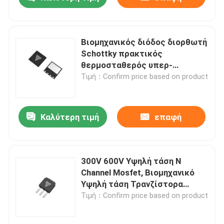
Βιομηχανικός διόδος διορθωτή
Schottky πρακτικός
θερμοσταθερός υπερ-
γρήγορος
Τιμή：Confirm price based on product
Καλύτερη τιμή
επαφή
Σπίτι
300V 600V Υψηλή τάση N
Channel Mosfet, Βιομηχανικό
Υψηλή τάση Τρανζίστορα
Προϊόντα
ισχύος
Τιμή：Confirm price based on product
Σχετικά με εμάς