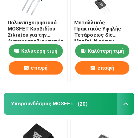
Πολυεπιχειρησιακό
Μεταλλικός
MOSFET Καρβιδίου
Πρακτικός Υψηλής
Σιλικίου για την
Τετάρσεως Sic
Αυτοκινητοβιομηχανία
Mosfet, N τύπου
ημιαγωγός καρβιδίου
Καλύτερη τιμή
Καλύτερη τιμή
πυριτίου
επαφή
επαφή
Υπερσυνδέσμος MOSFET
(20)