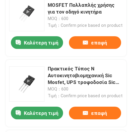
MOSFET Πολλαπλής χρήσης
για τον οδηγό κινητήρα
MOQ：600
Τιμή：Confirm price based on product
Καλύτερη τιμή
επαφή
Πρακτικός Τύπος N
Αυτοκινητοβιομηχανική Sic
Mosfet, UPS τροφοδοσία Sic
Τρανζίστορα
MOQ：600
Τιμή：Confirm price based on product
Καλύτερη τιμή
επαφή