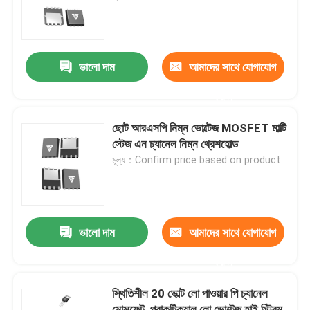
কারখানা ভ্রমণ
ভালো দাম
আমাদের সাথে যোগাযোগ
মান নিয়ন্ত্রণ
করুন
আমাদের সাথে যোগাযোগ
ছোট আরএসপি নিম্ন ভোল্টেজ MOSFET মাল্টি
স্টেজ এন চ্যানেল নিম্ন থ্রেশহোল্ড
মূল্য：Confirm price based on product
খবর
উদ্ধৃতির জন্য আবেদন
ভালো দাম
আমাদের সাথে যোগাযোগ
উচ্চ ক্ষমতা MOSFET
করুন
স্থিতিশীল 20 ভোল্ট লো পাওয়ার পি চ্যানেল
সিলিকন কার্বাইড MOSFET
মোসফেট, প্রাকটিক্যাল লো ভোল্টেজ হাই স্ট্রিম