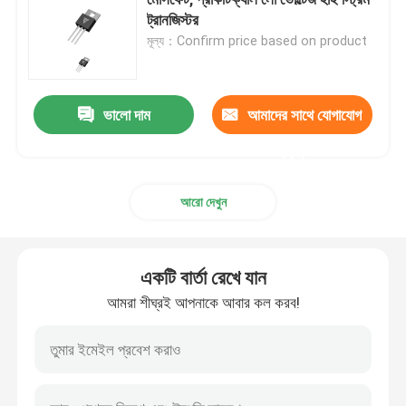
ট্রানজিস্টর
মূল্য：Confirm price based on product
সুপার জংশন MOSFET
সিলিকন কার্বাইড এসবিডি
ভালো দাম
আমাদের সাথে যোগাযোগ
করুন
উচ্চ ভোল্টেজ MOSFET
আরো দেখুন
কম ভোল্টেজ MOSFET
একটি বার্তা রেখে যান
উচ্চ ক্ষমতা IGBT
আমরা শীঘ্রই আপনাকে আবার কল করব!
স্কটকি ব্যারিয়ার ডায়োডস
হাই পাওয়ার সেমিকন্ডাক্টর