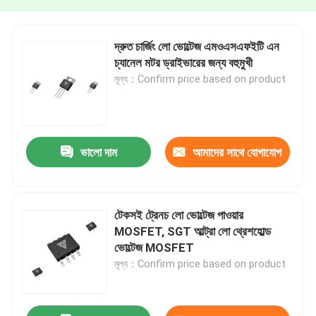
দ্রুত চার্জিং লো ভোল্টেজ এমওএসএফইটি এন
চ্যানেল মটর ড্রাইভারের জন্য বহুমুখী
মূল্য：Confirm price based on product
ভালো দাম
আমাদের সাথে যোগাযোগ
করুন
টেকসই ট্রেনচ লো ভোল্টেজ পাওয়ার
MOSFET, SGT আল্ট্রা লো থ্রেশহোল্ড
ভোল্টেজ MOSFET
মূল্য：Confirm price based on product