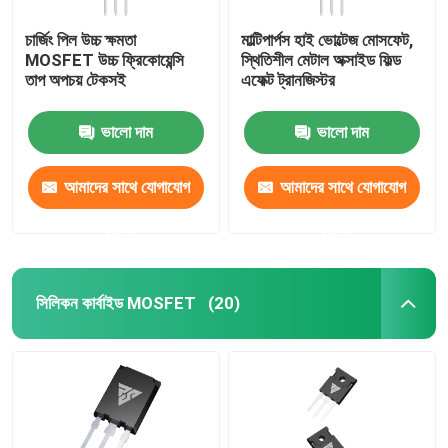
চার্জিং পিল উচ্চ ক্ষমতা
মাল্টিপার্পস হাই ভোল্টেজ মোসফেট,
MOSFET উচ্চ ফ্রিকোয়েন্সি
স্থিতিশীল মেটাল অক্সাইড ফিল্ড
তাপ অপচয় টেকসই
এফেক্ট ট্রানজিস্টর
ভালো দাম
ভালো দাম
আমাদের সাথে যোগাযোগ
আমাদের সাথে যোগাযোগ
করুন
করুন
সিলিকন কার্বাইড MOSFET
(20)