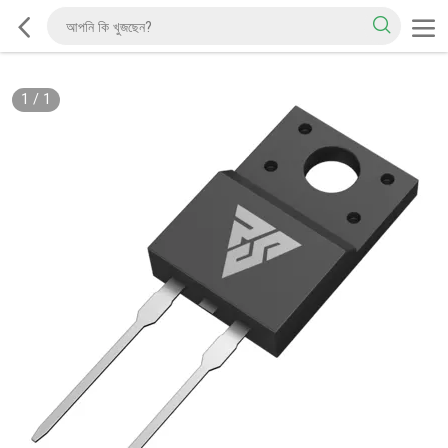
1
/
1