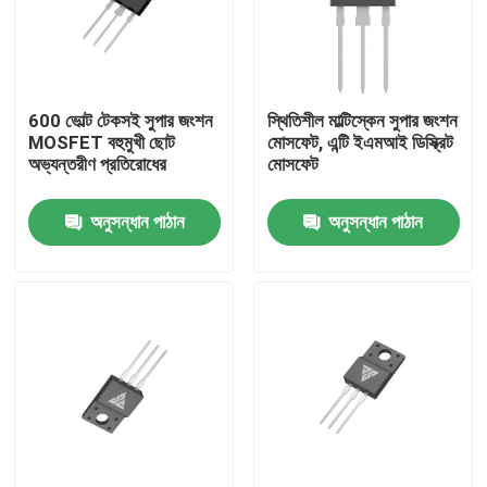
কারখানা ভ্রমণ
600 ভোল্ট টেকসই সুপার জংশন
স্থিতিশীল মাল্টিস্কেন সুপার জংশন
মান নিয়ন্ত্রণ
MOSFET বহুমুখী ছোট
মোসফেট, এন্টি ইএমআই ডিস্ক্রিট
অভ্যন্তরীণ প্রতিরোধের
মোসফেট
আমাদের সাথে যোগাযোগ
অনুসন্ধান পাঠান
অনুসন্ধান পাঠান
খবর
উদ্ধৃতির জন্য আবেদন
উচ্চ ক্ষমতা MOSFET
সিলিকন কার্বাইড MOSFET