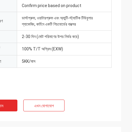
Confirm price based on product
ডাস্টপ্রুফ, ওয়াটারপ্রুফ এবং অ্যান্টি-স্ট্যাটিক টিউবুলার
রণ
প্যাকেজিং, কার্টনে একটি পিচবোর্ডের বাক্সের
2-30 দিন (মোট পরিমাণের উপর নির্ভর করে)
100% T/T অগ্রিম (EXW)
া
5KK/মাস
াম
এখন যোগাযোগ