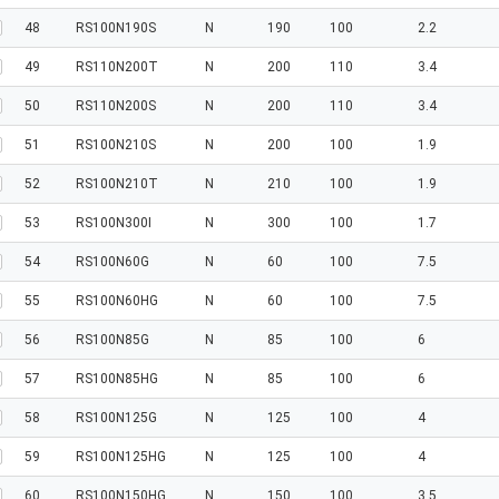
48
RS100N190S
N
190
100
2.2
49
RS110N200T
N
200
110
3.4
50
RS110N200S
N
200
110
3.4
51
RS100N210S
N
200
100
1.9
52
RS100N210T
N
210
100
1.9
53
RS100N300I
N
300
100
1.7
54
RS100N60G
N
60
100
7.5
55
RS100N60HG
N
60
100
7.5
56
RS100N85G
N
85
100
6
57
RS100N85HG
N
85
100
6
58
RS100N125G
N
125
100
4
59
RS100N125HG
N
125
100
4
60
RS100N150HG
N
150
100
3.5