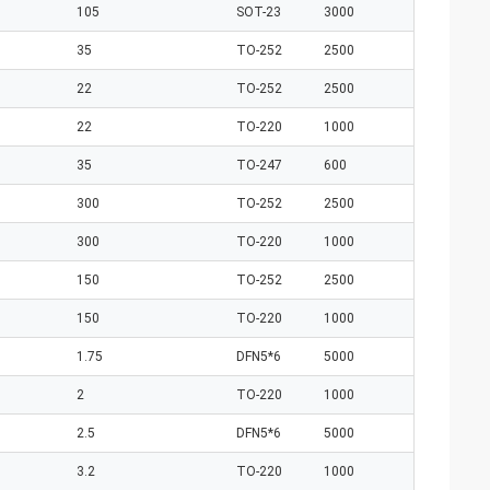
105
SOT-23
3000
35
TO-252
2500
22
TO-252
2500
22
TO-220
1000
35
TO-247
600
300
TO-252
2500
300
TO-220
1000
150
TO-252
2500
150
TO-220
1000
1.75
DFN5*6
5000
2
TO-220
1000
2.5
DFN5*6
5000
3.2
TO-220
1000