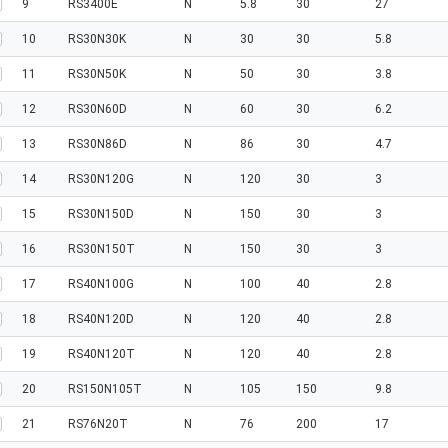
9
RS3400E
N
5.8
30
27
10
RS30N30K
N
30
30
5.8
11
RS30N50K
N
50
30
3.8
12
RS30N60D
N
60
30
6.2
13
RS30N86D
N
86
30
4.7
14
RS30N120G
N
120
30
3
15
RS30N150D
N
150
30
3
16
RS30N150T
N
150
30
3
17
RS40N100G
N
100
40
2.8
18
RS40N120D
N
120
40
2.8
19
RS40N120T
N
120
40
2.8
20
RS150N105T
N
105
150
9.8
21
RS76N20T
N
76
200
17