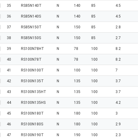
35
RS85N140T
N
140
85
4.5
36
RS85N140S
N
140
85
4.5
37
RS85N150T
N
150
85
2.8
38
RS85N150S
N
150
85
2.7
39
RS100N78HT
N
78
100
8.2
40
RS100N78T
N
78
100
8.2
41
RS100N100T
N
100
100
7
42
RS100N135T
N
135
100
3.7
43
RS100N135HT
N
135
100
3.7
44
RS100N135HS
N
135
100
4.2
45
RS100N180T
N
180
100
3
46
RS100N180S
N
180
100
2.9
47
RS100N190T
N
190
100
2.3