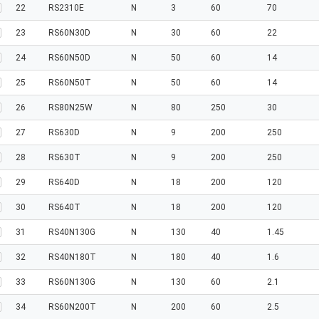
22
RS2310E
N
3
60
70
23
RS60N30D
N
30
60
22
24
RS60N50D
N
50
60
14
25
RS60N50T
N
50
60
14
26
RS80N25W
N
80
250
30
27
RS630D
N
9
200
250
28
RS630T
N
9
200
250
29
RS640D
N
18
200
120
30
RS640T
N
18
200
120
31
RS40N130G
N
130
40
1.45
32
RS40N180T
N
180
40
1.6
33
RS60N130G
N
130
60
2.1
34
RS60N200T
N
200
60
2.5