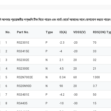
 আপনার প্রয়োজনীয় পণ্যগুলি টিক দিতে পারেন এবং বার্তা বোর্ডে আমাদের সাথে যোগাযোগ করতে পারে
No.
Part No.
Type
ID(A)
VDSS(V)
RDS(ON) Ty
1
RS2301E
P
-2.3
-20
70
2
RS3415E
P
-4
-20
33
3
RS2302E
N
2.1
20
32
4
RS2300E
N
4.5
20
21
5
RS2N7002E
N
0.34
60
1300
6
RS20N90D
N
90
20
3.7
7
RS3401E
P
-4.2
-30
50
8
RS4435
P
-10
-30
15