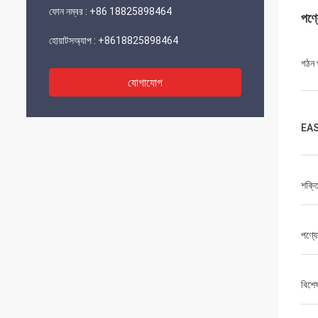
ফোন নম্বর :
+86 18825898464
পণ্
হোয়াটসঅ্যাপ :
+8618825898464
গঠন প
যোগাযোগ
EAS 
শক্ত
পণ্যে
বিশে