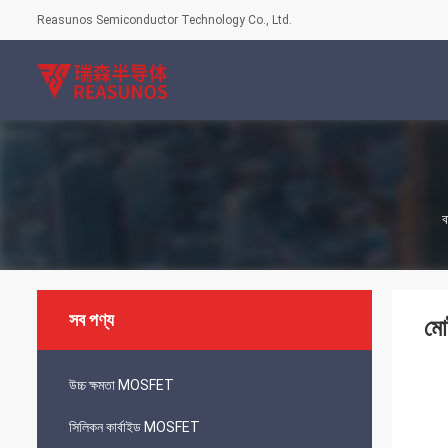
Reasunos Semiconductor Technology Co., Ltd.
ব
সব পণ্য
মো
উচ্চ ক্ষমতা MOSFET
সিলিকন কার্বাইড MOSFET