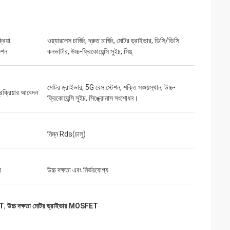
্রিয়া
ওয়্যারলেস চার্জিং, দ্রুত চার্জিং, মোটর ড্রাইভার, ডিসি/ডিসি
েশন
কনভার্টার, উচ্চ-ফ্রিকোয়েন্সি সুইচ, সিঙ্
মোটর ড্রাইভার, 5G বেস স্টেশন, শক্তি সঞ্চয়স্থান, উচ্চ-
রক্রিয়ার আবেদন
ফ্রিকোয়েন্সি সুইচ, সিঙ্ক্রোনাস সংশোধন।
নিম্ন Rds(চালু)
া
উচ্চ দক্ষতা এবং নির্ভরযোগ্য
ET
,
উচ্চ দক্ষতা মোটর ড্রাইভার MOSFET