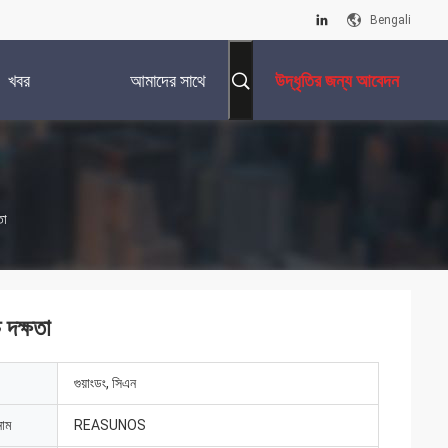
Bengali
খবর
আমাদের সাথে
উদ্ধৃতির জন্য আবেদন
যোগাযোগ করুন
তা
দক্ষতা
গুয়াংডং, সিএন
নাম
REASUNOS