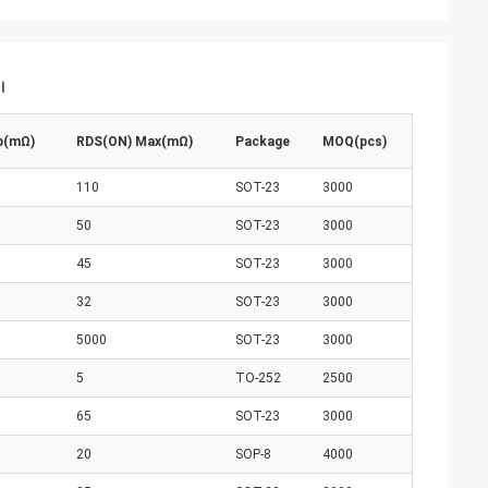
ন।
p(mΩ)
RDS(ON) Max(mΩ)
Package
MOQ(pcs)
110
SOT-23
3000
50
SOT-23
3000
45
SOT-23
3000
32
SOT-23
3000
5000
SOT-23
3000
5
TO-252
2500
65
SOT-23
3000
20
SOP-8
4000