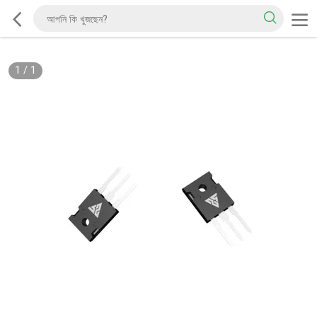
1
/
1