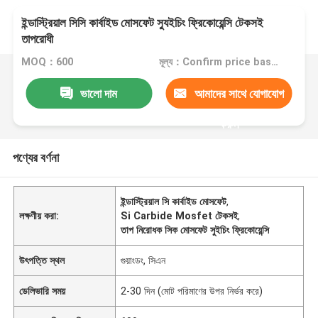
ইন্ডাস্ট্রিয়াল সিসি কার্বাইড মোসফেট স্যুইচিং ফ্রিকোয়েন্সি টেকসই
তাপরোধী
MOQ：600
মূল্য：Confirm price based on product
ভালো দাম
আমাদের সাথে যোগাযোগ
করুন
পণ্যের বর্ণনা
ইন্ডাস্ট্রিয়াল সি কার্বাইড মোসফেট
,
লক্ষণীয় করা:
Si Carbide Mosfet টেকসই
,
তাপ নিরোধক সিক মোসফেট সুইচিং ফ্রিকোয়েন্সি
উৎপত্তি স্থল
গুয়াংডং, সিএন
ডেলিভারি সময়
2-30 দিন (মোট পরিমাণের উপর নির্ভর করে)