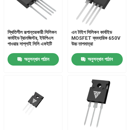
কারখানা ভ্রমণ
স্থিতিশীল রূপান্তরকারী সিলিকন
এন টাইপ সিলিকন কার্বাইড
মান নিয়ন্ত্রণ
কার্বাইড ট্রানজিস্টর, ইউপিএস
MOSFET ব্যবহারিক 650V
পাওয়ার সাপ্লাই সিসি এফইটি
উচ্চ তাপমাত্রা
আমাদের সাথে যোগাযোগ
অনুসন্ধান পাঠান
অনুসন্ধান পাঠান
খবর
উদ্ধৃতির জন্য আবেদন
উচ্চ ক্ষমতা MOSFET
সিলিকন কার্বাইড MOSFET