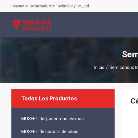
Reasunos Semiconductor Technology Co., Ltd.
Sem
Inicio
/
Semiconductor
Todos Los Productos
Cá
MOSFET del poder más elevado
MOSFET de carburo de silicio