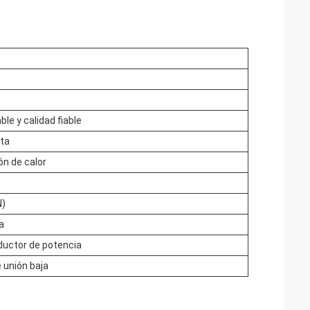
le y calidad fiable
lta
ón de calor
N)
a
uctor de potencia
 unión baja