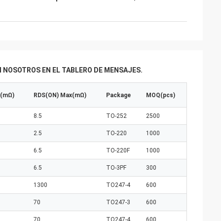
 NOSOTROS EN EL TABLERO DE MENSAJES.
p(mΩ)
RDS(ON) Max(mΩ)
Package
MOQ(pcs)
8.5
TO-252
2500
2.5
TO-220
1000
6.5
TO-220F
1000
6.5
TO-3PF
300
1300
TO247-4
600
70
TO247-3
600
70
TO247-4
600