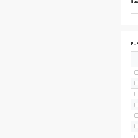
Res
PU