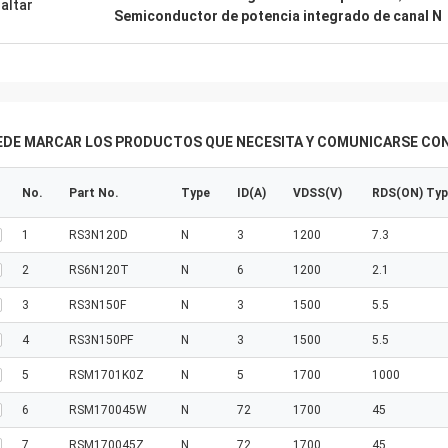
altar
Semiconductor de potencia integrado de canal N
EDE MARCAR LOS PRODUCTOS QUE NECESITA Y COMUNICARSE CON
No.
Part No.
Type
ID(A)
VDSS(V)
RDS(ON) Ty
1
RS3N120D
N
3
1200
7.3
2
RS6N120T
N
6
1200
2.1
3
RS3N150F
N
3
1500
5.5
4
RS3N150PF
N
3
1500
5.5
5
RSM1701K0Z
N
5
1700
1000
6
RSM170045W
N
72
1700
45
7
RSM170045Z
N
72
1700
45