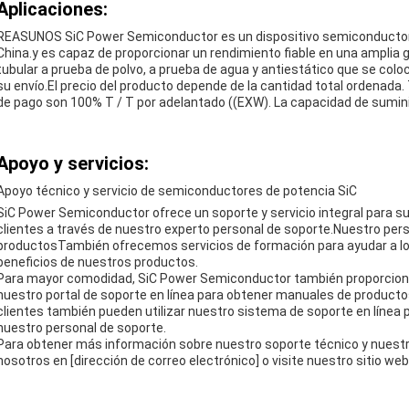
Aplicaciones:
REASUNOS SiC Power Semiconductor es un dispositivo semiconductor 
China.y es capaz de proporcionar un rendimiento fiable en una ampli
tubular a prueba de polvo, a prueba de agua y antiestático que se colo
su envío.El precio del producto depende de la cantidad total ordenada.
de pago son 100% T / T por adelantado ((EXW). La capacidad de sumini
Apoyo y servicios:
Apoyo técnico y servicio de semiconductores de potencia SiC
SiC Power Semiconductor ofrece un soporte y servicio integral para su
clientes a través de nuestro experto personal de soporte.Nuestro per
productosTambién ofrecemos servicios de formación para ayudar a los
beneficios de nuestros productos.
Para mayor comodidad, SiC Power Semiconductor también proporciona 
nuestro portal de soporte en línea para obtener manuales de productos
clientes también pueden utilizar nuestro sistema de soporte en línea p
nuestro personal de soporte.
Para obtener más información sobre nuestro soporte técnico y nuestr
nosotros en [dirección de correo electrónico] o visite nuestro sitio web