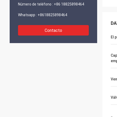
Número de teléfono :
+86 18825898464
Whatsapp :
+8618825898464
DA
Contacto
El 
Cap
em
Ven
Vál