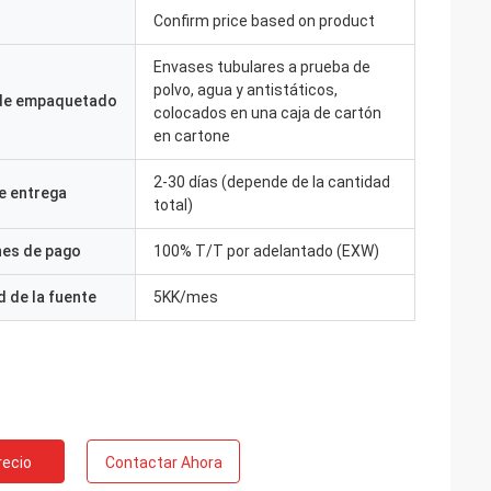
Confirm price based on product
Envases tubulares a prueba de
polvo, agua y antistáticos,
 de empaquetado
colocados en una caja de cartón
en cartone
2-30 días (depende de la cantidad
e entrega
total)
nes de pago
100% T/T por adelantado (EXW)
 de la fuente
5KK/mes
recio
Contactar Ahora