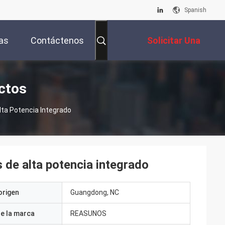
Spanish
as
Contáctenos
Solicitar Una
Cotización
ctos
lta Potencia Integrado
 de alta potencia integrado
origen
Guangdong, NC
e la marca
REASUNOS