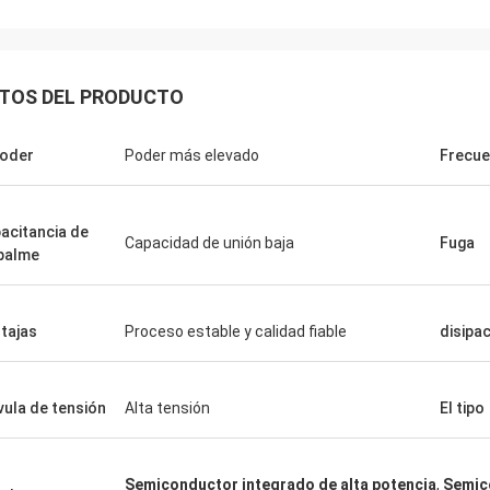
TOS DEL PRODUCTO
poder
Poder más elevado
Frecue
acitancia de
Capacidad de unión baja
Fuga
palme
tajas
Proceso estable y calidad fiable
disipa
vula de tensión
Alta tensión
El tipo
Semiconductor integrado de alta potencia
,
Semico