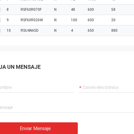
8
RSF60R070F
N
48
600
58
9
RSF60R026W
N
100
600
20
10
RSU4N65D
N
4
650
880
JA UN MENSAJE
Enviar Mensaje