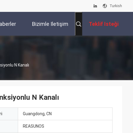
Turkish
aberler
Bizimle Iletişim
Teklif Isteği
Kur
iyonlu N Kanalı
nksiyonlu N Kanalı
i
Guangdong, CN
ı
REASUNOS