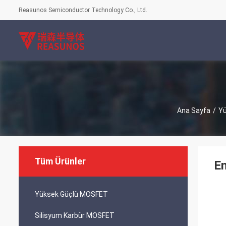
Reasunos Semiconductor Technology Co., Ltd.
Ana Sayfa
/
Yü
Tüm Ürünler
En
Yüksek Güçlü MOSFET
Silisyum Karbür MOSFET