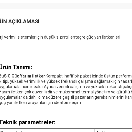
ÜN AÇIKLAMASI
ji verimli sistemler için düşük sızıntılı entegre güç yarı iletkenleri
Ürün Tanımı:
Bu
SiC Güç Yarım iletken
Kompakt, hafif bir paket içinde üstün performa
N tipi, yüksek verimlilik ve yüksek frekanslı çalışma sağlamak için tasa
uygulamalar için idealdirAyrıca verimli çalışma ve yüksek frekanslı ça
Yarım iletken çok güvenilirdir ve mükemmel termal yönetim ve gürültü ba
uygulamalar da dahil olmak üzere çeşitli pazarların gereksinimlerini karş
güç yarı iletken arayanlar için ideal bir seçim.
Teknik parametreler: