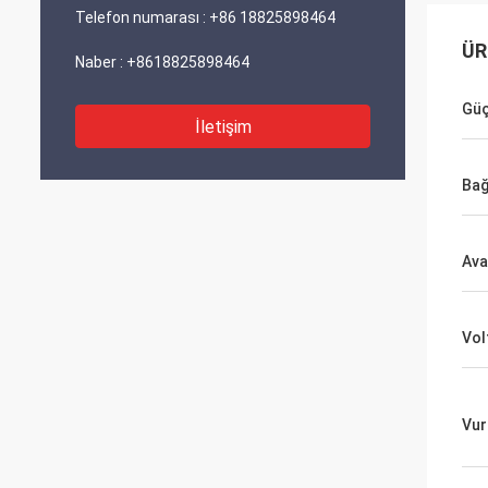
Telefon numarası :
+86 18825898464
ÜR
Naber :
+8618825898464
Gü
İletişim
Bağ
Ava
Vol
Vur