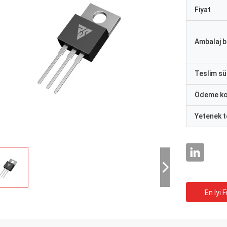
Fiyat
Ambalaj bi
Teslim sü
Ödeme ko
Yetenek t
En Iyi F