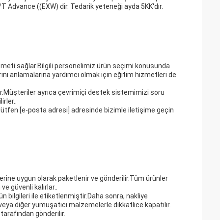
/T Advance ((EXW) dir. Tedarik yeteneği ayda 5KK'dır.
meti sağlar.Bilgili personelimiz ürün seçimi konusunda
larını anlamalarına yardımcı olmak için eğitim hizmetleri de
r.Müşteriler ayrıca çevrimiçi destek sistemimizi soru
rler..
 lütfen [e-posta adresi] adresinde bizimle iletişime geçin
rine uygun olarak paketlenir ve gönderilir.Tüm ürünler
 güvenli kalırlar..
 bilgileri ile etiketlenmiştir.Daha sonra, nakliye
eya diğer yumuşatıcı malzemelerle dikkatlice kapatılır.
tarafından gönderilir.