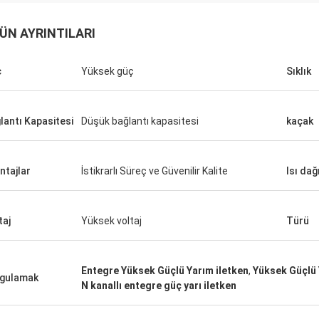
ÜN AYRINTILARI
ç
Yüksek güç
Sıklık
lantı Kapasitesi
Düşük bağlantı kapasitesi
kaçak
ntajlar
İstikrarlı Süreç ve Güvenilir Kalite
Isı dağ
taj
Yüksek voltaj
Türü
Entegre Yüksek Güçlü Yarım iletken
,
Yüksek Güçlü 
gulamak
N kanallı entegre güç yarı iletken