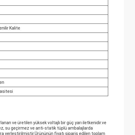
ilir Kalite
ken
asitesi
 ve üretilen yüksek voltajlı bir güç yarı iletkenidir.ve
z, su geçirmez ve anti-statik tüplü ambalajlarda
yerleştirilmiştir.Ürününün fiyatı sipariş edilen toplam