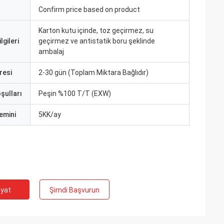
Confirm price based on product
Karton kutu içinde, toz geçirmez, su
lgileri
geçirmez ve antistatik boru şeklinde
ambalaj
resi
2-30 gün (Toplam Miktara Bağlıdır)
şulları
Peşin %100 T/T (EXW)
emini
5KK/ay
iyat
Şimdi Başvurun