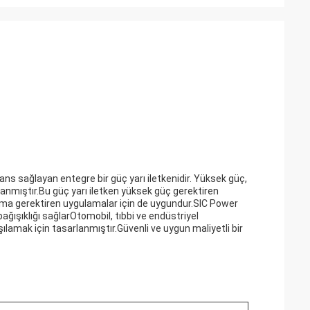
ns sağlayan entegre bir güç yarı iletkenidir. Yüksek güç,
rlanmıştır.Bu güç yarı iletken yüksek güç gerektiren
lışma gerektiren uygulamalar için de uygundur.SIC Power
ğışıklığı sağlarOtomobil, tıbbi ve endüstriyel
ılamak için tasarlanmıştır.Güvenli ve uygun maliyetli bir