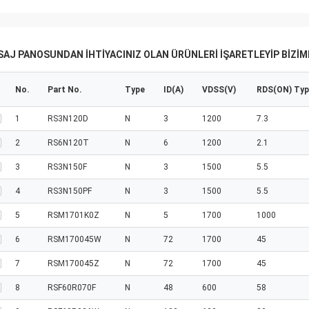
AJ PANOSUNDAN IHTIYACINIZ OLAN ÜRÜNLERI IŞARETLEYIP BIZIMLE
No.
Part No.
Type
ID(A)
VDSS(V)
RDS(ON) Ty
1
RS3N120D
N
3
1200
7.3
2
RS6N120T
N
6
1200
2.1
3
RS3N150F
N
3
1500
5.5
4
RS3N150PF
N
3
1500
5.5
5
RSM1701K0Z
N
5
1700
1000
6
RSM170045W
N
72
1700
45
7
RSM170045Z
N
72
1700
45
8
RSF60R070F
N
48
600
58