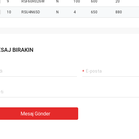
9
RSF60R026W
N
100
600
20
10
RSU4N65D
N
4
650
880
SAJ BIRAKIN
Mesaj Gönder