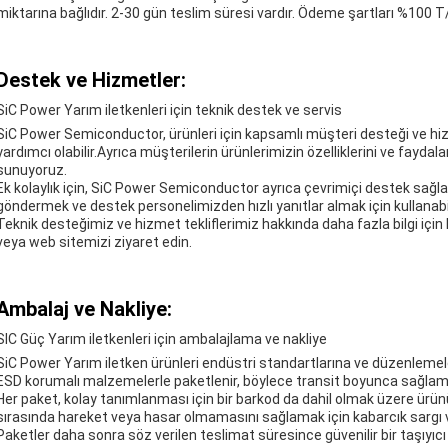
miktarına bağlıdır. 2-30 gün teslim süresi vardır. Ödeme şartları %100 T
Destek ve Hizmetler:
SiC Power Yarım iletkenleri için teknik destek ve servis
SiC Power Semiconductor, ürünleri için kapsamlı müşteri desteği ve hiz
yardımcı olabilir.Ayrıca müşterilerin ürünlerimizin özelliklerini ve fayda
sunuyoruz.
Ek kolaylık için, SiC Power Semiconductor ayrıca çevrimiçi destek sağla
göndermek ve destek personelimizden hızlı yanıtlar almak için kullanabili
Teknik desteğimiz ve hizmet tekliflerimiz hakkında daha fazla bilgi için
veya web sitemizi ziyaret edin.
Ambalaj ve Nakliye:
SIC Güç Yarım iletkenleri için ambalajlama ve nakliye
SiC Power Yarım iletken ürünleri endüstri standartlarına ve düzenlemele
ESD korumalı malzemelerle paketlenir, böylece transit boyunca sağlam ve
Her paket, kolay tanımlanması için bir barkod da dahil olmak üzere ürünün
sırasında hareket veya hasar olmamasını sağlamak için kabarcık sargı v
Paketler daha sonra söz verilen teslimat süresince güvenilir bir taşıyıcı 