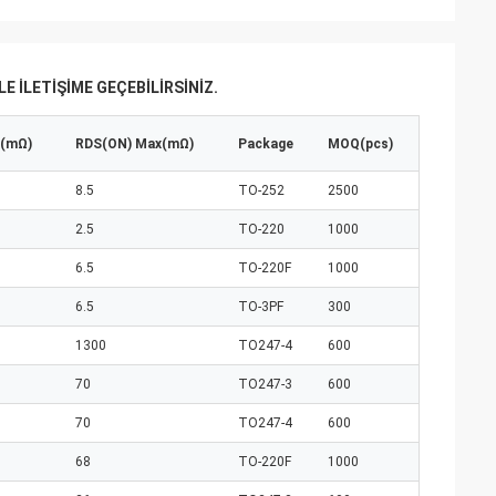
 ILETIŞIME GEÇEBILIRSINIZ.
p(mΩ)
RDS(ON) Max(mΩ)
Package
MOQ(pcs)
8.5
TO-252
2500
2.5
TO-220
1000
6.5
TO-220F
1000
6.5
TO-3PF
300
1300
TO247-4
600
70
TO247-3
600
70
TO247-4
600
68
TO-220F
1000