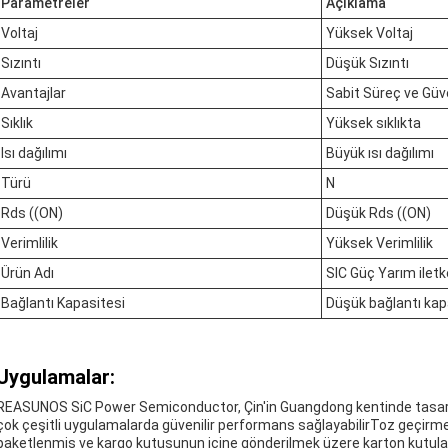
Parametreler
Açıklama
Voltaj
Yüksek Voltaj
Sızıntı
Düşük Sızıntı
Avantajlar
Sabit Süreç ve Güven
Sıklık
Yüksek sıklıkta
Isı dağılımı
Büyük ısı dağılımı
Türü
N
Rds ((ON)
Düşük Rds ((ON)
Verimlilik
Yüksek Verimlilik
Ürün Adı
SIC Güç Yarım ilet
Bağlantı Kapasitesi
Düşük bağlantı kap
Uygulamalar:
REASUNOS SiC Power Semiconductor, Çin'in Guangdong kentinde tasarlanan
çok çeşitli uygulamalarda güvenilir performans sağlayabilirToz geçirme
paketlenmiş ve kargo kutusunun içine gönderilmek üzere karton kutulara 