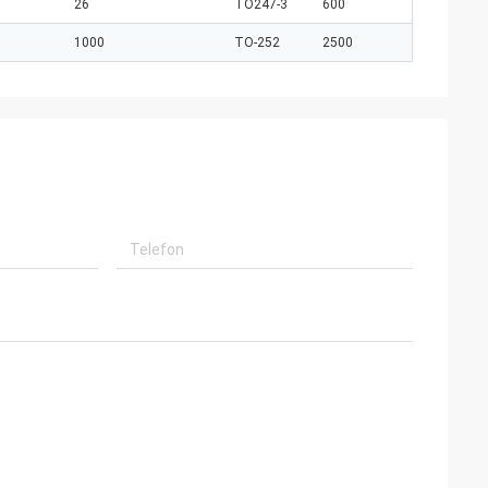
26
TO247-3
600
1000
TO-252
2500