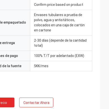
Confirm price based on product
Envases tubulares a prueba de
polvo, agua y antistáticos,
 de empaquetado
colocados en una caja de cartón
en cartone
2-30 días (depende de la cantidad
e entrega
total)
nes de pago
100% T/T por adelantado (EXW)
 de la fuente
5KK/mes
recio
Contactar Ahora