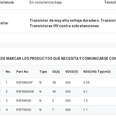
istencia
En-resistencia baja
Tecnol
Transistor de muy alto voltaje duradero
,
Transist
altar
Transistores HV contra sobretensiones
EDE MARCAR LOS PRODUCTOS QUE NECESITA Y COMUNICARSE CON
No.
Part No.
Type
ID(A)
VDSS(V)
RDS(ON) Typ(mΩ)
1
RSF38N30F
N
38
300
0.09
2
RSF45N50W
N
45
500
0.1
3
RSF5N50D
N
5
500
1.5
4
RSF7N50D
N
7
500
1.1