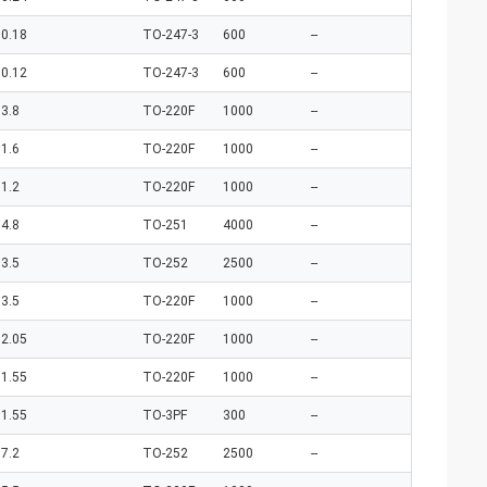
0.18
TO-247-3
600
--
0.12
TO-247-3
600
--
3.8
TO-220F
1000
--
1.6
TO-220F
1000
--
1.2
TO-220F
1000
--
4.8
TO-251
4000
--
3.5
TO-252
2500
--
3.5
TO-220F
1000
--
2.05
TO-220F
1000
--
1.55
TO-220F
1000
--
1.55
TO-3PF
300
--
7.2
TO-252
2500
--