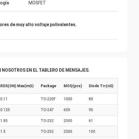
ogía
MOSFET
ores de muy alto voltaje polivalentes
,
 NOSOTROS EN EL TABLERO DE MENSAJES.
RDS(ON) Max(mΩ)
Package
MOQ(pcs)
Diode Trr(nS)
0.11
TO-220F
1000
80
0.125
TO-247
600
95
1.85
TO-252
2500
61
1.5
TO-252
2500
100