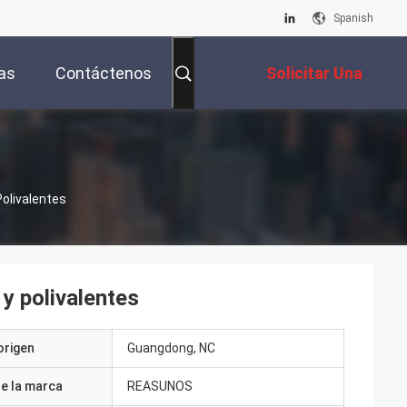
Spanish
as
Contáctenos
Solicitar Una
Cotización
Polivalentes
y polivalentes
origen
Guangdong, NC
e la marca
REASUNOS