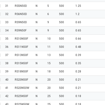
31
RS5N50D
N
5
500
1.25
32
RS6N50D
N
6
500
1.2
33
RS9N50D
N
9
500
0.65
34
RS9N50F
N
9
500
0.65
35
RS10N50F
N
10
500
0.66
36
RS11N50F
N
11
500
0.48
37
RS13N50F
N
13
500
0.39
38
RS15N50F
N
15
500
0.35
39
RS18N50F
N
18
500
0.28
40
RS20N50F
N
20
500
0.21
41
RS20N50W
N
20
500
0.21
42
RS25N50F
N
25
500
0.18
43
RS25N50W
N
25
500
0.18