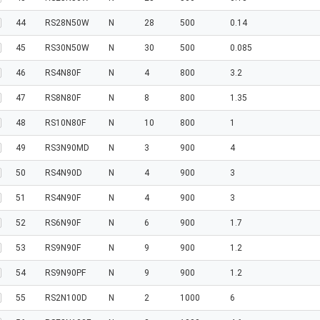
44
RS28N50W
N
28
500
0.14
45
RS30N50W
N
30
500
0.085
46
RS4N80F
N
4
800
3.2
47
RS8N80F
N
8
800
1.35
48
RS10N80F
N
10
800
1
49
RS3N90MD
N
3
900
4
50
RS4N90D
N
4
900
3
51
RS4N90F
N
4
900
3
52
RS6N90F
N
6
900
1.7
53
RS9N90F
N
9
900
1.2
54
RS9N90PF
N
9
900
1.2
55
RS2N100D
N
2
1000
6