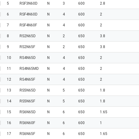
5
RSF3N60D
N
3
600
2.8
6
RSF4N60D
N
4
600
2
7
RSF4N60F
N
4
600
2
8
RS2N65D
N
2
650
3.8
9
RS2N65F
N
2
650
3.8
10
RS4N65D
N
4
650
2
11
RS4N65MD
N
4
650
2
12
RS4N65F
N
4
650
2
13
RS5N65D
N
5
650
1.8
14
RS5N65F
N
5
650
1.8
15
RS6N65D
N
6
650
1.65
16
RS6N60F
N
6
600
1
17
RS6N65F
N
6
650
1.65