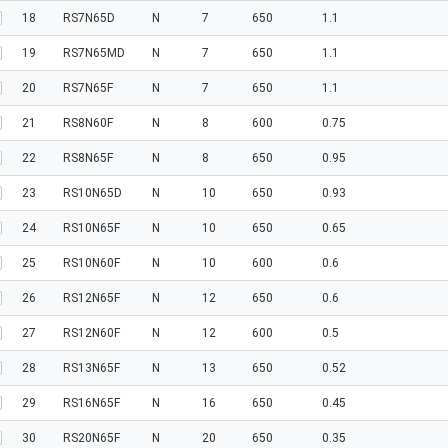
18
RS7N65D
N
7
650
1.1
19
RS7N65MD
N
7
650
1.1
20
RS7N65F
N
7
650
1.1
21
RS8N60F
N
8
600
0.75
22
RS8N65F
N
8
650
0.95
23
RS10N65D
N
10
650
0.93
24
RS10N65F
N
10
650
0.65
25
RS10N60F
N
10
600
0.6
26
RS12N65F
N
12
650
0.6
27
RS12N60F
N
12
600
0.5
28
RS13N65F
N
13
650
0.52
29
RS16N65F
N
16
650
0.45
30
RS20N65F
N
20
650
0.35