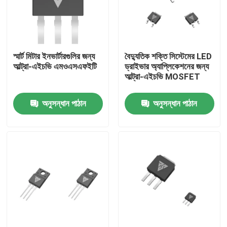
কারখানা ভ্রমণ
স্মার্ট মিটার ইনভার্টারগুলির জন্য
বৈদ্যুতিক শক্তি সিস্টেমের LED
মান নিয়ন্ত্রণ
আল্ট্রা-এইচভি এমওএসএফইটি
ড্রাইভার অ্যাপ্লিকেশনের জন্য
আল্ট্রা-এইচভি MOSFET
আমাদের সাথে যোগাযোগ
অনুসন্ধান পাঠান
অনুসন্ধান পাঠান
খবর
উদ্ধৃতির জন্য আবেদন
উচ্চ ক্ষমতা MOSFET
সিলিকন কার্বাইড MOSFET