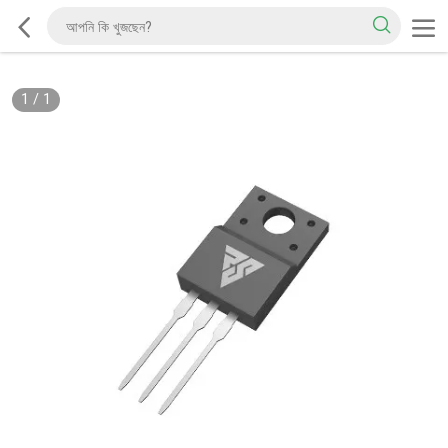
1
/
1