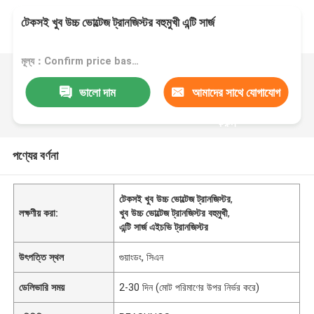
টেকসই খুব উচ্চ ভোল্টেজ ট্রানজিস্টর বহুমুখী এন্টি সার্জ
মূল্য：Confirm price based on product
ভালো দাম
আমাদের সাথে যোগাযোগ
করুন
পণ্যের বর্ণনা
টেকসই খুব উচ্চ ভোল্টেজ ট্রানজিস্টর
,
লক্ষণীয় করা:
খুব উচ্চ ভোল্টেজ ট্রানজিস্টর বহুমুখী
,
এন্টি সার্জ এইচভি ট্রানজিস্টর
উৎপত্তি স্থল
গুয়াংডং, সিএন
ডেলিভারি সময়
2-30 দিন (মোট পরিমাণের উপর নির্ভর করে)