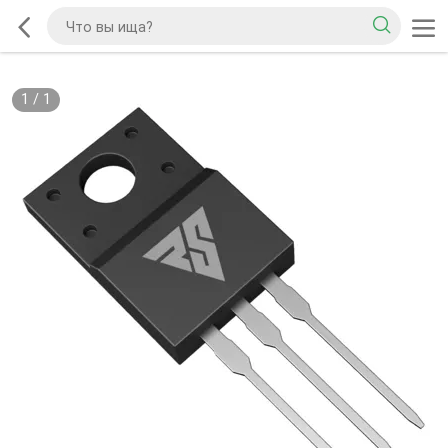
1
/
1