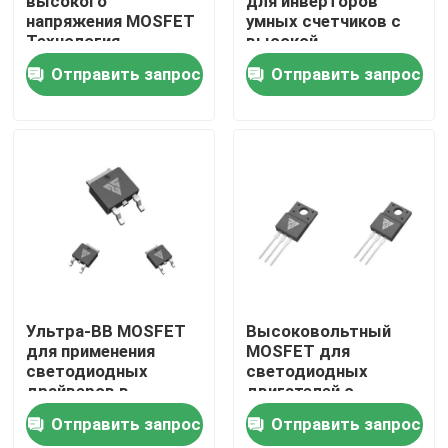
высокого
для инверторов
напряжения MOSFET
умных счетчиков с
Технология
высокой
Экскурсия по заводу
сверхвысокого
теплораспределением
Отправить запрос
Отправить запрос
напряжения
Контроль качества
Свяжитесь с нами
Новости
Запросите цитату
Ультра-ВВ MOSFET
Высоковольтный
для применения
MOSFET для
светодиодных
светодиодных
MOSFET наивысшей мощности
драйверов в
двигателей с
электроэнергетической
большим
Отправить запрос
Отправить запрос
системе
рассеиванием тепла
МОП-транзистор из карбида кремния