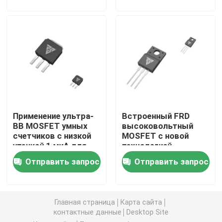
Сверхсоединение MOSFET
Силиконовый карбид SBD
Высоковольтный MOSFET
Применение ультра-
Встроенный FRD
МОП-транзистор низкого напряжения
ВВ MOSFET умных
высоковольтный
счетчиков с низкой
MOSFET с новой
утечкой 1 мкА для
технологией
IGBT высокой мощности
промышленной
латерального
Отправить запрос
Отправить запрос
автоматизации
переменного допинга
для промышленного
Диоды барьера Schottky
питания
Главная страница
Карта сайта
контактные данные
Desktop Site
Полупроводники высокой мощности