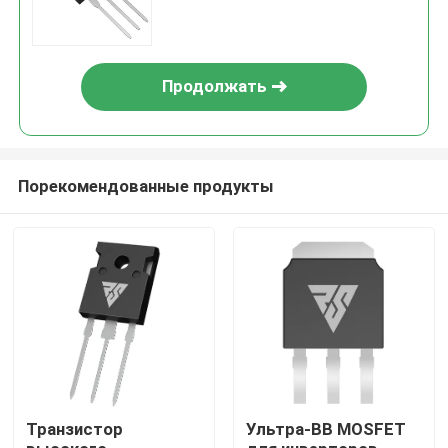
высоких температурах
Продолжать
Порекомендованные продукты
Домой
Продукты
Транзистор
Ультра-ВВ MOSFET
О нас