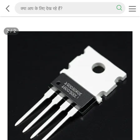
2
/
2