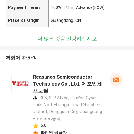
Payment Terms
100% T/T in Advance(EXW)
Place of Origin
Guangdong, CN
더 많은 것을 전망하십시오
저희에 관하여
Reasunos Semiconductor
Technology Co., Ltd. 제조업체
프로필
405,4F, B2 Bldg, Tian'an Cyber
Park, No.1 Huangjin Road,Nancheng
District, Dongguan City, Guangdong
Province ,중국
5.0
확인된 공급자