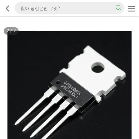
2
/
2