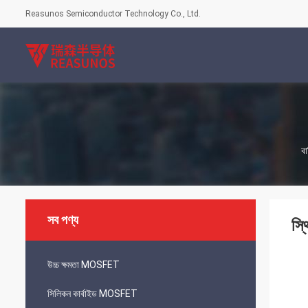
Reasunos Semiconductor Technology Co., Ltd.
বা
সব পণ্য
স্
উচ্চ ক্ষমতা MOSFET
সিলিকন কার্বাইড MOSFET