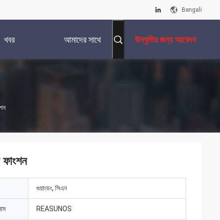
Bengali
খবর
আমাদের সাথে
উদ্ধৃতির জন্য আবেদন
যোগাযোগ করুন
ংশন
ি ফাংশন
গুয়াংডং, সিএন
নাম
REASUNOS