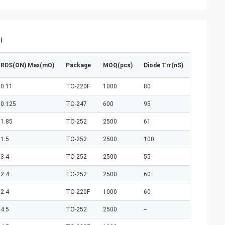
ন।
RDS(ON) Max(mΩ)
Package
MOQ(pcs)
Diode Trr(nS)
0.11
TO-220F
1000
80
0.125
TO-247
600
95
1.85
TO-252
2500
61
1.5
TO-252
2500
100
3.4
TO-252
2500
55
2.4
TO-252
2500
60
2.4
TO-220F
1000
60
4.5
TO-252
2500
--