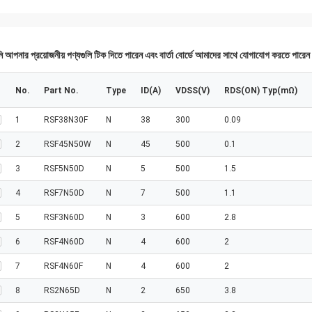
 আপনার প্রয়োজনীয় পণ্যগুলি টিক দিতে পারেন এবং বার্তা বোর্ডে আমাদের সাথে যোগাযোগ করতে পারে
No.
Part No.
Type
ID(A)
VDSS(V)
RDS(ON) Typ(mΩ)
1
RSF38N30F
N
38
300
0.09
2
RSF45N50W
N
45
500
0.1
3
RSF5N50D
N
5
500
1.5
4
RSF7N50D
N
7
500
1.1
5
RSF3N60D
N
3
600
2.8
6
RSF4N60D
N
4
600
2
7
RSF4N60F
N
4
600
2
8
RS2N65D
N
2
650
3.8