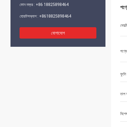
ফোন নম্বর :
+86 18825898464
পণ্
হোয়াটসঅ্যাপ :
+8618825898464
ভোল্ট
যোগাযোগ
পণ্যে
ফুটো
তাপ 
বিশে