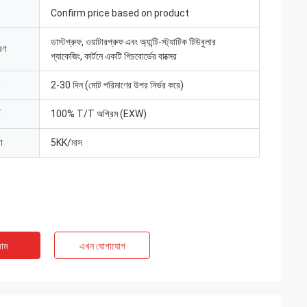
Confirm price based on product
ডাস্টপ্রুফ, ওয়াটারপ্রুফ এবং অ্যান্টি-স্ট্যাটিক টিউবুলার
রণ
প্যাকেজিং, কার্টনে একটি পিচবোর্ডের বাক্সের
2-30 দিন (মোট পরিমাণের উপর নির্ভর করে)
100% T/T অগ্রিম (EXW)
া
5KK/মাস
াম
এখন যোগাযোগ