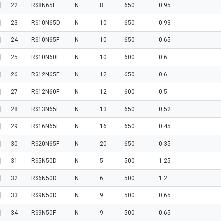
22
RS8N65F
N
8
650
0.95
23
RS10N65D
N
10
650
0.93
24
RS10N65F
N
10
650
0.65
25
RS10N60F
N
10
600
0.6
26
RS12N65F
N
12
650
0.6
27
RS12N60F
N
12
600
0.5
28
RS13N65F
N
13
650
0.52
29
RS16N65F
N
16
650
0.45
30
RS20N65F
N
20
650
0.35
31
RS5N50D
N
5
500
1.25
32
RS6N50D
N
6
500
1.2
33
RS9N50D
N
9
500
0.65
34
RS9N50F
N
9
500
0.65