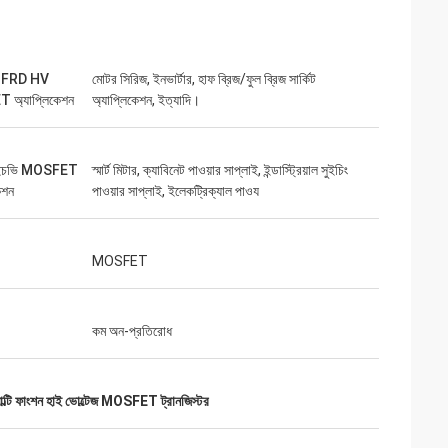
ড FRD HV
মোটর সিরিজ, ইনভার্টার, হাফ ব্রিজ/ফুল ব্রিজ সার্কিট
অ্যাপ্লিকেশন
অ্যাপ্লিকেশন, ইত্যাদি।
-এইচভি MOSFET
স্মার্ট মিটার, ক্যাবিনেট পাওয়ার সাপ্লাই, ইন্ডাস্ট্রিয়াল সুইচিং
েশন
পাওয়ার সাপ্লাই, ইলেকট্রিক্যাল পাওয
MOSFET
কম অন-প্রতিরোধ
াল্টি ফাংশন হাই ভোল্টেজ MOSFET ট্রানজিস্টর