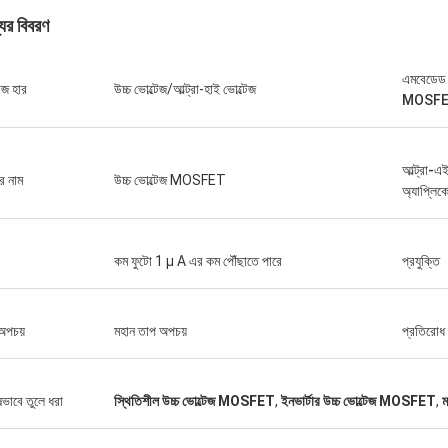
যের বিবরণ
এমবেডে
েজ হার
উচ্চ ভোল্টেজ/আল্ট্রা-হাই ভোল্টেজ
MOSFET 
আল্ট্রা
র নাম
উচ্চ ভোল্টেজ MOSFET
অ্যাপ্লিক
কম ফুটো 1 µ A এর কম পৌঁছাতে পারে
প্রযুক্তি
অপচয়
মহান তাপ অপচয়
প্রতিরোধ
ষভাবে তুলে ধরা
স্থিতিশীল উচ্চ ভোল্টেজ MOSFET
,
ইনভার্টার উচ্চ ভোল্টেজ MOSFET
,
ম