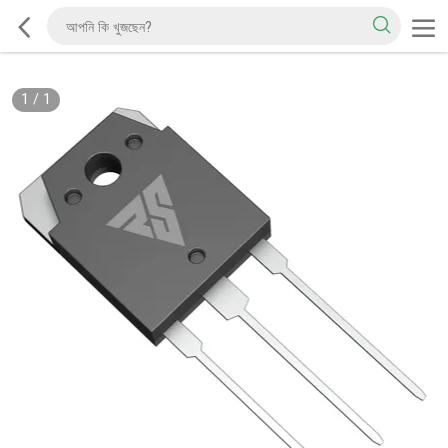
1
/
1