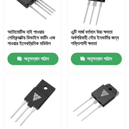
কারখানা ভ্রমণ
অটোমোটিভ হাই পাওয়ার
এন্টি সার্জ বর্তমান উচ্চ ক্ষমতা
মান নিয়ন্ত্রণ
সেমিকন্ডাক্টর ডিভাইস কাটিং এজ
অর্ধপরিবাহী সৌর ইনভার্টার জন্য
পাওয়ার ইলেকট্রনিক মডিউল
শক্তিশালী ক্ষমতা
আমাদের সাথে যোগাযোগ
অনুসন্ধান পাঠান
অনুসন্ধান পাঠান
খবর
উদ্ধৃতির জন্য আবেদন
উচ্চ ক্ষমতা MOSFET
সিলিকন কার্বাইড MOSFET