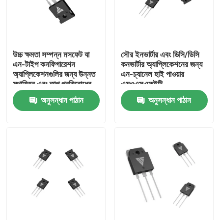
কারখানা ভ্রমণ
উচ্চ ক্ষমতা সম্পন্ন মসফেট যা
সৌর ইনভার্টার এবং ডিসি/ডিসি
মান নিয়ন্ত্রণ
এন-টাইপ কনফিগারেশন
কনভার্টার অ্যাপ্লিকেশনের জন্য
অ্যাপ্লিকেশনগুলির জন্য উন্নত
এন-চ্যানেল হাই পাওয়ার
স্থায়িত্ব এবং তাপ প্রতিরোধের
এমওএসএফইটি
আমাদের সাথে যোগাযোগ
বৈশিষ্ট্যযুক্ত
অনুসন্ধান পাঠান
অনুসন্ধান পাঠান
খবর
উদ্ধৃতির জন্য আবেদন
উচ্চ ক্ষমতা MOSFET
সিলিকন কার্বাইড MOSFET