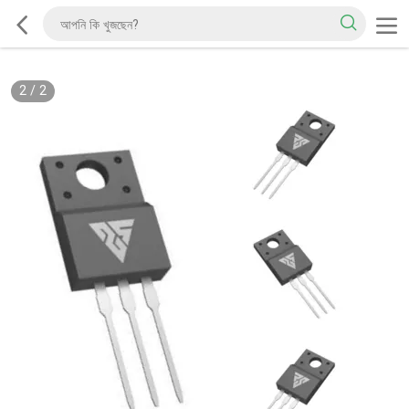
2
/
2