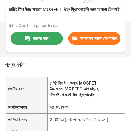
চার্জিং পিল উচ্চ ক্ষমতা MOSFET উচ্চ ফ্রিকোয়েন্সি তাপ অপচয় টেকসই
মূল্য：Confirm price based on product
ভালো দাম
আমাদের সাথে যোগাযোগ
করুন
পণ্যের বর্ণনা
চার্জিং পিল উচ্চ ক্ষমতা MOSFET
,
লক্ষণীয় করা:
উচ্চ ক্ষমতা MOSFET তাপ ছড়িয়ে
,
টেকসই মোসফেট উচ্চ ফ্রিকোয়েন্সি
উৎপত্তি স্থল
গুয়াংডং, সিএন
ডেলিভারি সময়
2-30 দিন (মোট পরিমাণের উপর নির্ভর করে)