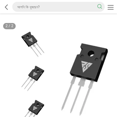
2
/
2