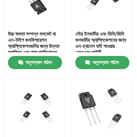
কারখানা ভ্রমণ
উচ্চ ক্ষমতা সম্পন্ন মসফেট যা
সৌর ইনভার্টার এবং ডিসি/ডিসি
মান নিয়ন্ত্রণ
এন-টাইপ কনফিগারেশন
কনভার্টার অ্যাপ্লিকেশনের জন্য
অ্যাপ্লিকেশনগুলির জন্য উন্নত
এন-চ্যানেল হাই পাওয়ার
স্থায়িত্ব এবং তাপ প্রতিরোধের
এমওএসএফইটি
আমাদের সাথে যোগাযোগ
বৈশিষ্ট্যযুক্ত
অনুসন্ধান পাঠান
অনুসন্ধান পাঠান
খবর
উদ্ধৃতির জন্য আবেদন
উচ্চ ক্ষমতা MOSFET
সিলিকন কার্বাইড MOSFET