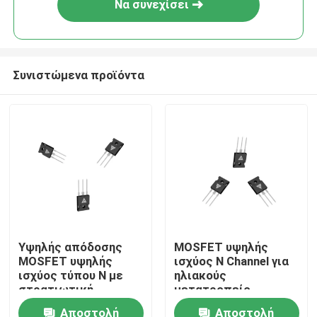
Να συνεχίσει
Συνιστώμενα προϊόντα
Σπίτι
Υψηλής απόδοσης
MOSFET υψηλής
MOSFET υψηλής
ισχύος N Channel για
Προϊόντα
ισχύος τύπου N με
ηλιακούς
στρατιωτική
μετατροπείς
παραγωγή για ισχυρή
Μετατροπείς
Αποστολή
Αποστολή
Σχετικά με εμάς