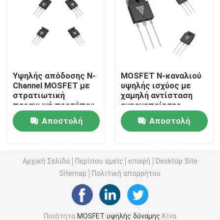
Υπερσυνδέσμος MOSFET
Καρβίδιο του πυριτίου SBD
Υψηλής απόδοσης N-
MOSFET N-καναλιού
Channel MOSFET με
υψηλής ισχύος με
MOSFET υψηλής τάσης
στρατιωτική
χαμηλή αντίσταση
παραγωγή προτύπου
ενεργοποίησης
για εφαρμογές
υψηλής συχνότητας
MOSFET χαμηλής τάσης
Αποστολή
Αποστολή
ηλιακών μετατροπών
και υψηλή απόδοση
για βιομηχανικές
ερώτησης
ερώτησης
εφαρμογές
Υψηλής ισχύος IGBT
Αρχική Σελίδα
Περίπου εμείς
επαφή
Desktop Site
Sitemap
Πολιτική απορρήτου
Δίοδοι εμποδίων Schottky
Ημιαγωγός υψηλής ισχύος
Ποιότητα
MOSFET υψηλής δύναμης
Κίνα