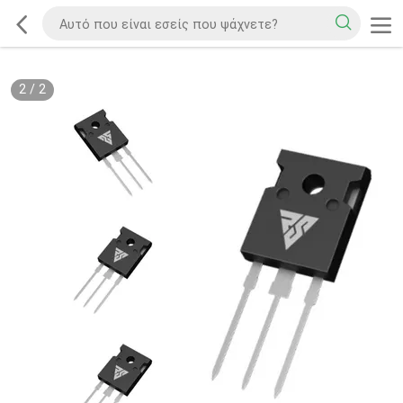
2
/
2