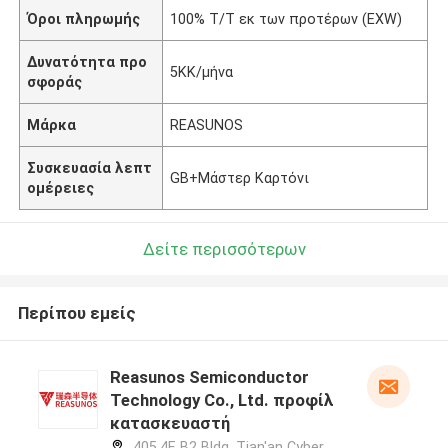
Όροι πληρωμής
100% T/T εκ των προτέρων (EXW)
Δυνατότητα προ
5KK/μήνα
σφοράς
Μάρκα
REASUNOS
Συσκευασία λεπτ
GB+Μάστερ Καρτόνι
ομέρειες
Δείτε περισσότερων
Περίπου εμείς
Reasunos Semiconductor
Technology Co., Ltd. προφίλ
κατασκευαστή
405,4F, B2 Bldg, Tian'an Cyber