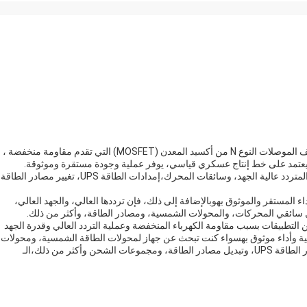
MOSFET عالية الطاقة هو نوع من ترانزستورات تأثير المجال نصف الموصلات النوع N من أكسيد المعدن (MOSFET) التي تقدم مقاومة منخفضة ،
ةويعتمد على خط إنتاج عسكري قياسي، يوفر عملية وجودة مستقرة وموثوقة.
وتشمل تطبيقاتها المحولات الشمسية، ومحولات التيار المستمر / المتردد عالية الجهد، وسائقات المحرك،إمدادات الطاقة UPS، تغيير مصادر الط
 المستقر والموثوق بهوبالإضافة إلى ذلك، فإن ترددها العالي، والجهد العالي،
، مثل سائقي المحركات، والمحولات الشمسية، ومصادر الطاقة، وأكثر من ذلك.
مجموعة واسعة من التطبيقات بسبب مقاومة الكهرباء المنخفضة وعملية التردد العالي وقدرة الجهد
الية وأداء موثوق بهسواء كنت تبحث عن جهاز لمحولات الطاقة الشمسية، ومحولات
التيار المستمر / المتردد عالية الجهد، وسائقات المحركات، ومصادر الطاقة UPS، وتبديل مصادر الطاقة، ومجموعات الشحن وأكثر من ذلك،الـ