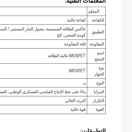
المعلمات التقنية:
المعلم
الكفاءة
كفاءة عالية
التطبيق
كومة الشحن، الخ
المقاومة
قلة المقاومة
اسم
MOSFET عالية الطاقة
المنتج
نوع
MOSFET
الجهاز
النوع
ن
المزايا
بناءً على خط الإنتاج القياسي العسكري الوطني، العم
التكرار
التردد العالي
القوة
قوة عالية
التطبيقات: