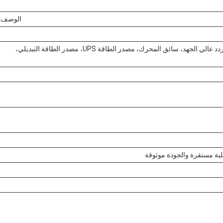
الوصف
عاكس الطاقة الشمسية، محول التيار المستمر / المتردد عالي الجهد، سائق المحرك، مصدر الطاقة UPS، مصدر الطاقة التبديلي،
لية مستقرة والجودة موثوقة