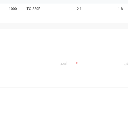
1000
TO-220F
2.1
1.8