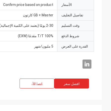
الأسعار
Confirm price based on product
تفاصيل التغليف
GB + Master كارتون
وقت التسليم
2-30 يومًا (يعتمد على الكمية الإجمالية)
شروط الدفع
100% T/T مقدمًا (EXW)
القدرة على العرض
5 مليون/شهر
افضل سعر
ﺎﺘﺼﻟ ﺍﻶﻧ