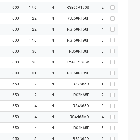
600
17.6
N
RSE60R190S
2
600
22
N
RSE60R150F
3
600
22
N
RSF60R150F
4
600
17.6
N
RSF60R190F
5
600
30
N
RS60R130F
6
600
30
N
RS60R130W
7
600
31
N
RSF60R099F
8
650
2
N
RS2N65D
1
650
2
N
RS2N65F
2
650
4
N
RS4N65D
3
650
4
N
RS4N65MD
4
650
4
N
RS4N65F
5
650
5
N
RS5N65D
6