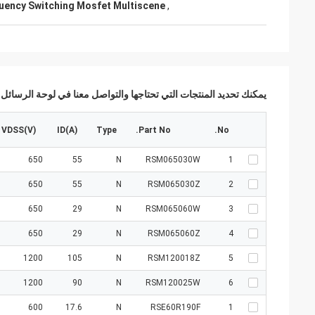
uency Switching Mosfet Multiscene
,
يمكنك تحديد المنتجات التي تحتاجها والتواصل معنا في لوحة الرسائل.
VDSS(V)
ID(A)
Type
Part No.
No.
650
55
N
RSM065030W
1
650
55
N
RSM065030Z
2
650
29
N
RSM065060W
3
650
29
N
RSM065060Z
4
1200
105
N
RSM120018Z
5
1200
90
N
RSM120025W
6
600
17.6
N
RSE60R190F
1