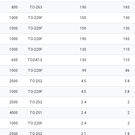
800
TO-263
190
165
1000
TO-220F
150
130
1000
TO-220F
150
130
1000
TO-220F
190
165
1000
TO-220F
130
110
600
TO247-3
130
110
1000
TO-220F
99
86
2500
TO-252
4.5
3.8
1000
TO-220F
4.5
3.8
2500
TO-252
2.4
2
4000
TO-251
2.4
2
1000
TO-220F
2.4
2
2500
TO-252
2.1
1.8