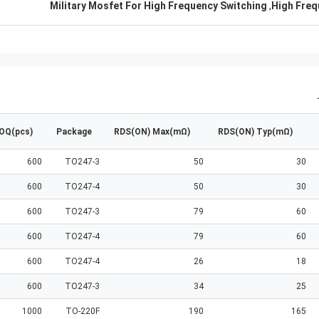
Military Mosfet For High Frequency Switching
,
High Freq
OQ(pcs)
Package
RDS(ON) Max(mΩ)
RDS(ON) Typ(mΩ)
600
TO247-3
50
30
600
TO247-4
50
30
600
TO247-3
79
60
600
TO247-4
79
60
600
TO247-4
26
18
600
TO247-3
34
25
1000
TO-220F
190
165