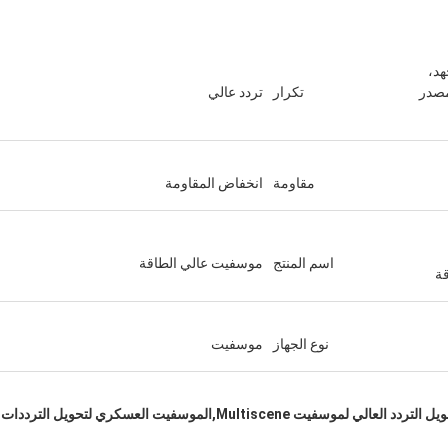
عالي الجهد،
U، تحويل مصدر
تكرار
تردد عالي
مقاومة
انخفاض المقاومة
اسم المنتج
موسفيت عالي الطاقة
قة
نوع الجهاز
موسفيت
سطح جبل التردد العالي التبديل Mosfet,تحويل التردد العالي لموسفيت Multiscene,الموسفيت العسكري لتحويل الترددات