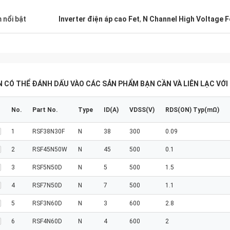
 nổi bật
Inverter điện áp cao Fet
,
N Channel High Voltage F
 CÓ THỂ ĐÁNH DẤU VÀO CÁC SẢN PHẨM BẠN CẦN VÀ LIÊN LẠC VỚI
No.
Part No.
Type
ID(A)
VDSS(V)
RDS(ON) Typ(mΩ)
1
RSF38N30F
N
38
300
0.09
2
RSF45N50W
N
45
500
0.1
3
RSF5N50D
N
5
500
1.5
4
RSF7N50D
N
7
500
1.1
5
RSF3N60D
N
3
600
2.8
6
RSF4N60D
N
4
600
2