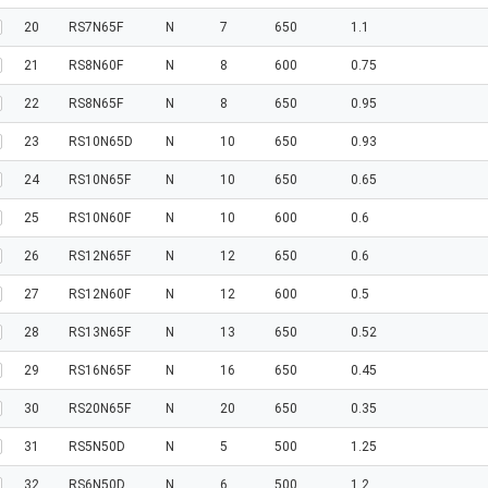
20
RS7N65F
N
7
650
1.1
21
RS8N60F
N
8
600
0.75
22
RS8N65F
N
8
650
0.95
23
RS10N65D
N
10
650
0.93
24
RS10N65F
N
10
650
0.65
25
RS10N60F
N
10
600
0.6
26
RS12N65F
N
12
650
0.6
27
RS12N60F
N
12
600
0.5
28
RS13N65F
N
13
650
0.52
29
RS16N65F
N
16
650
0.45
30
RS20N65F
N
20
650
0.35
31
RS5N50D
N
5
500
1.25
32
RS6N50D
N
6
500
1.2