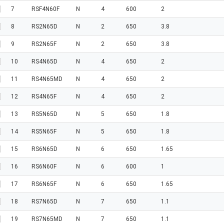
7
RSF4N60F
N
4
600
2
8
RS2N65D
N
2
650
3.8
9
RS2N65F
N
2
650
3.8
10
RS4N65D
N
4
650
2
11
RS4N65MD
N
4
650
2
12
RS4N65F
N
4
650
2
13
RS5N65D
N
5
650
1.8
14
RS5N65F
N
5
650
1.8
15
RS6N65D
N
6
650
1.65
16
RS6N60F
N
6
600
1
17
RS6N65F
N
6
650
1.65
18
RS7N65D
N
7
650
1.1
19
RS7N65MD
N
7
650
1.1