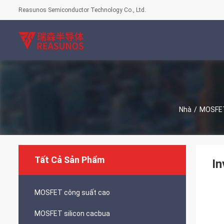
Reasunos Semiconductor Technology Co., Ltd.
Nhà
/
MOSFET
Tất Cả Sản Phẩm
In
MOSFET công suất cao
MOSFET silicon cacbua