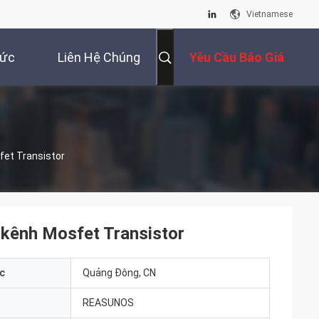
Vietnamese
Tức
Liên Hệ Chúng
Yêu Cầu Báo Giá
Tôi
fet Transistor
N kênh Mosfet Transistor
c
Quảng Đông, CN
REASUNOS