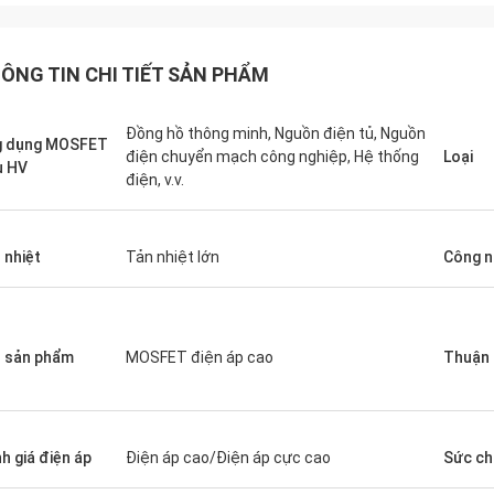
ÔNG TIN CHI TIẾT SẢN PHẨM
Đồng hồ thông minh, Nguồn điện tủ, Nguồn
g dụng MOSFET
điện chuyển mạch công nghiệp, Hệ thống
Loại
u HV
điện, v.v.
 nhiệt
Tản nhiệt lớn
Công n
 sản phẩm
MOSFET điện áp cao
Thuận 
h giá điện áp
Điện áp cao/Điện áp cực cao
Sức ch