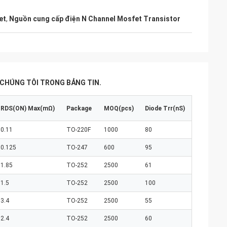
et
,
Nguồn cung cấp điện N Channel Mosfet Transistor
 CHÚNG TÔI TRONG BẢNG TIN.
RDS(ON) Max(mΩ)
Package
MOQ(pcs)
Diode Trr(nS)
0.11
TO-220F
1000
80
0.125
TO-247
600
95
1.85
TO-252
2500
61
1.5
TO-252
2500
100
3.4
TO-252
2500
55
2.4
TO-252
2500
60