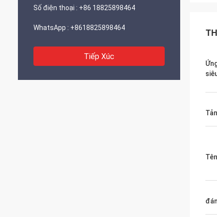
Số điện thoại :
+86 18825898464
WhatsApp :
+8618825898464
TH
Tiếp Xúc
Ứn
siê
Tản
Tên
đán