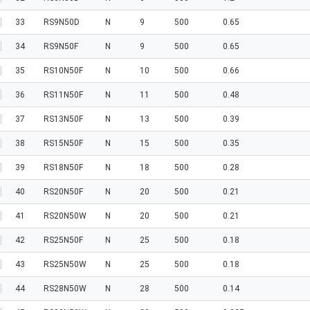
33
RS9N50D
N
9
500
0.65
34
RS9N50F
N
9
500
0.65
35
RS10N50F
N
10
500
0.66
36
RS11N50F
N
11
500
0.48
37
RS13N50F
N
13
500
0.39
38
RS15N50F
N
15
500
0.35
39
RS18N50F
N
18
500
0.28
40
RS20N50F
N
20
500
0.21
41
RS20N50W
N
20
500
0.21
42
RS25N50F
N
25
500
0.18
43
RS25N50W
N
25
500
0.18
44
RS28N50W
N
28
500
0.14