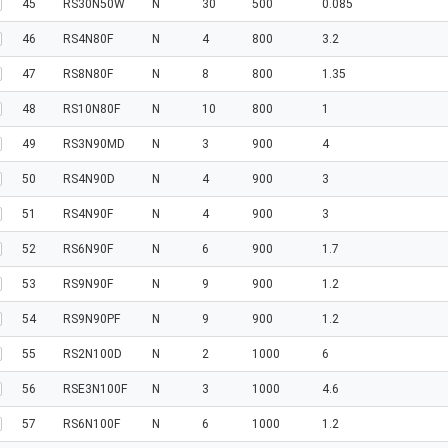
45
RS30N50W
N
30
500
0.085
46
RS4N80F
N
4
800
3.2
47
RS8N80F
N
8
800
1.35
48
RS10N80F
N
10
800
1
49
RS3N90MD
N
3
900
4
50
RS4N90D
N
4
900
3
51
RS4N90F
N
4
900
3
52
RS6N90F
N
6
900
1.7
53
RS9N90F
N
9
900
1.2
54
RS9N90PF
N
9
900
1.2
55
RS2N100D
N
2
1000
6
56
RSE3N100F
N
3
1000
4.6
57
RS6N100F
N
6
1000
1.2