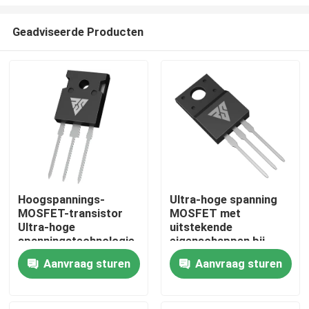
Geadviseerde Producten
Hoogspannings-
Ultra-hoge spanning
MOSFET-transistor
MOSFET met
Thuis
Ultra-hoge
uitstekende
spanningstechnologie
eigenschappen bij
hoge temperaturen
Producten
Aanvraag sturen
Aanvraag sturen
Over ons