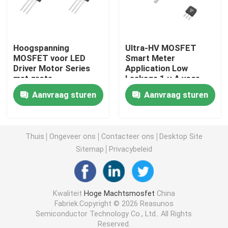
Super Junction MOSFET
Hoogspanning
Ultra-HV MOSFET
MOSFET voor LED
Smart Meter
Siliciumcarbide SBD
Driver Motor Series
Application Low
met grote
Leakage 1 μ A voor
warmteafvoer
industriële
Hoogspanningsmosfet
Aanvraag sturen
Aanvraag sturen
automatisering
Laagspannings-MOSFET
Thuis
Ongeveer ons
Contacteer ons
Desktop Site
Sitemap
Privacybeleid
IGBT met hoog vermogen
Schottky-Barrièredioden
Kwaliteit
Hoge Machtsmosfet
China
Fabriek.Copyright © 2026 Reasunos
Semiconductor Technology Co., Ltd.. All Rights
Hoogvermogend halfgeleider
Reserved.