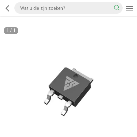
1
/
1