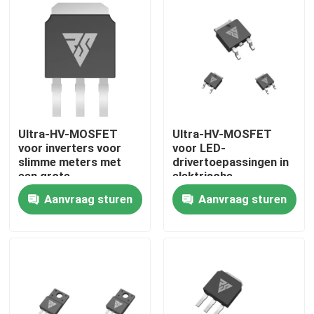
Fabriekstocht
Kwaliteitscontrole
Neem contact met ons op
Ultra-HV-MOSFET
Ultra-HV-MOSFET
voor inverters voor
voor LED-
slimme meters met
drivertoepassingen in
Nieuws
een grote
elektrische
warmteafvoer
energiesystemen
Aanvraag sturen
Aanvraag sturen
Vraag een offerte
Hoge Machtsmosfet
Siliciumcarbide MOSFET