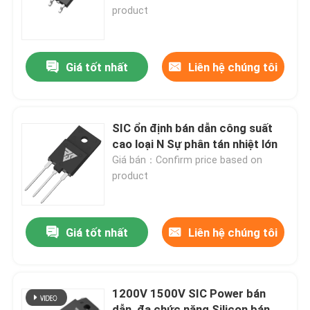
product
Tham quan nhà máy
Giá tốt nhất
Liên hệ chúng tôi
Kiểm soát chất lượng
Liên hệ với chúng tôi
SIC ổn định bán dẫn công suất
cao loại N Sự phân tán nhiệt lớn
Giá bán：Confirm price based on
Tin tức
product
Yêu cầu báo giá
Giá tốt nhất
Liên hệ chúng tôi
MOSFET công suất cao
1200V 1500V SIC Power bán
MOSFET silicon cacbua
dẫn, đa chức năng Silicon bán