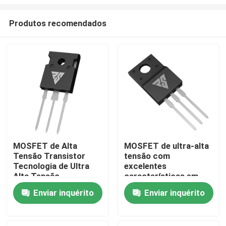
Produtos recomendados
MOSFET de Alta
MOSFET de ultra-alta
Tensão Transistor
tensão com
Para casa
Tecnologia de Ultra
excelentes
Alta Tensão
características em
altas temperaturas
Produtos
Enviar inquérito
Enviar inquérito
Sobre nós