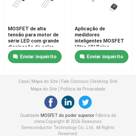
MOSFET de Super Junção
MOSFET de alta
Aplicação de
tensão para motor de
medidores
SBD de carburo de silício
série LED com grande
inteligentes MOSFET
dissipação de calor
Ultra-HV Baixo
vazamento 1 μ A para
MOSFET de alta tensão
Enviar inquérito
Enviar inquérito
automação industrial
MOSFET de baixa tensão
Casa
Mapa do Site
Fale Conosco
Desktop Site
Mapa do Site
Política de Privacidade
IGBT de alta potência
Diodos de barreira de Schottky
Qualidade
MOSFET do poder superior
Fábrica da
china.Copyright © 2026 Reasunos
Semiconductor Technology Co., Ltd.. All Rights
Semicondutor de alta potência
Reserved.