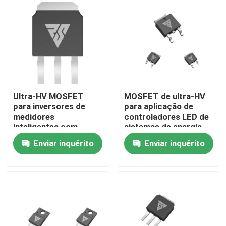
Visita à fábrica
Controle de qualidade
Contacte-nos
Ultra-HV MOSFET
MOSFET de ultra-HV
para inversores de
para aplicação de
medidores
controladores LED de
Notícias
inteligentes com
sistemas de energia
grande dissipação de
elétrica
Enviar inquérito
Enviar inquérito
calor
Solicite um orçamento
MOSFET do poder superior
MOSFET de carboneto de silício