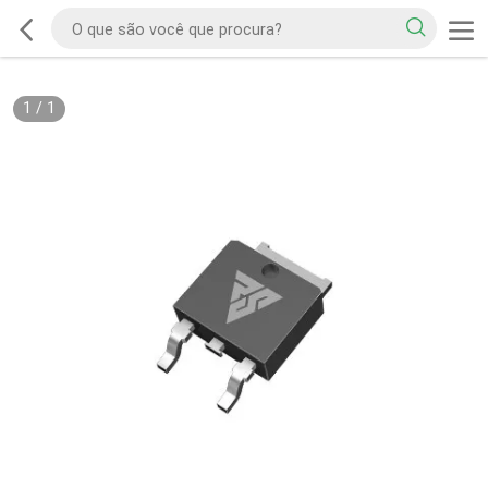
1
/
1