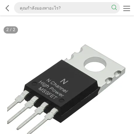
2
/
2