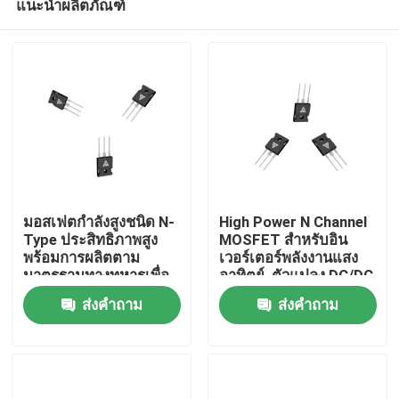
แนะนำผลิตภัณฑ์
มอสเฟตกำลังสูงชนิด N-
High Power N Channel
Type ประสิทธิภาพสูง
MOSFET สำหรับอิน
พร้อมการผลิตตาม
เวอร์เตอร์พลังงานแสง
มาตรฐานทางทหารเพื่อ
อาทิตย์, ตัวแปลง DC/DC
บ้าน
การถ่ายโอนพลังงานที่
แรงดันสูง และมอเตอร์
ส่งคำถาม
ส่งคำถาม
แข็งแกร่ง
ไดรเวอร์
สินค้า
เกี่ยวกับเรา