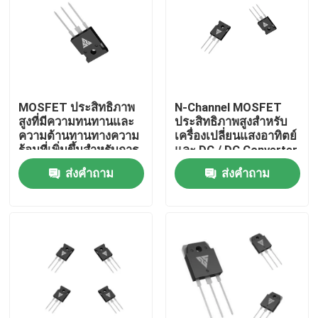
ทัวร์โรงงาน
ควบคุมคุณภาพ
MOSFET ประสิทธิภาพ
N-Channel MOSFET
สูงที่มีความทนทานและ
ประสิทธิภาพสูงสําหรับ
ติดต่อเรา
ความต้านทานทางความ
เครื่องเปลี่ยนแสงอาทิตย์
ร้อนที่เพิ่มขึ้นสําหรับการ
และ DC / DC Converter
ใช้งานแบบ N
Applications
ส่งคำถาม
ส่งคำถาม
ข่าว
ขอใบเสนอราคา
มอสเฟตกำลังสูง
ซิลิคอนคาร์ไบด์ MOSFET