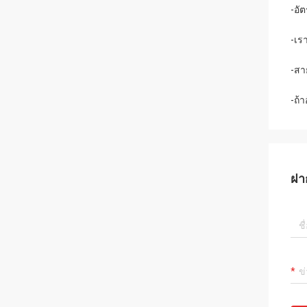
-อั
-
เร
-สา
-ถ้
ฝา