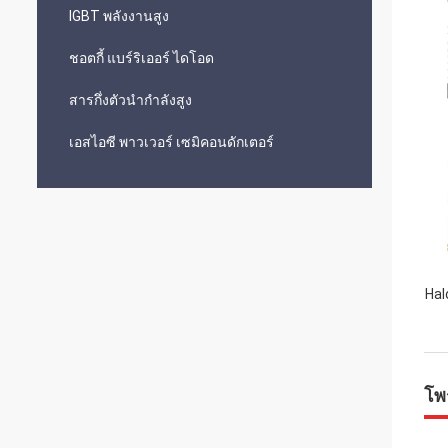
IGBT พลังงานสูง
ชอตกี้ แบร์ริเออร์ ไดโอด
สารกึ่งตัวนำกำลังสูง
เอสไอซี พาวเวอร์ เซมิคอนดักเตอร์
Hal
โพ