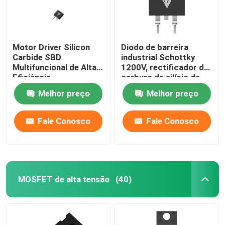
Motor Driver Silicon
Diodo de barreira
Carbide SBD
industrial Schottky
Multifuncional de Alta
1200V, rectificador de
Eficiência
carburo de silício de
circuito PFC
Melhor preço
Melhor preço
Fale Conosco
Fale Conosco
MOSFET de alta tensão
(40)