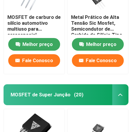
MOSFET de carburo de
Metal Prático de Alta
silício automotivo
Tensão Sic Mosfet,
multiuso para
Semicondutor de
aeroespacial
Carbide de Silício Tipo
N
Melhor preço
Melhor preço
Fale Conosco
Fale Conosco
MOSFET de Super Junção
(20)