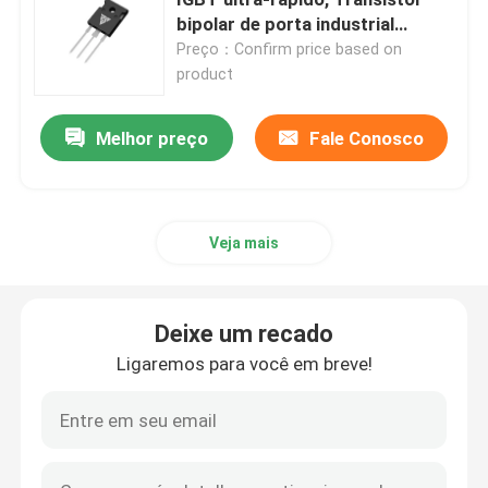
bipolar de porta industrial
isolada
Preço：Confirm price based on
MOSFET de Super Junção
product
SBD de carburo de silício
Melhor preço
Fale Conosco
MOSFET de alta tensão
Veja mais
MOSFET de baixa tensão
Deixe um recado
IGBT de alta potência
Ligaremos para você em breve!
Diodos de barreira de Schottky
Semicondutor de alta potência