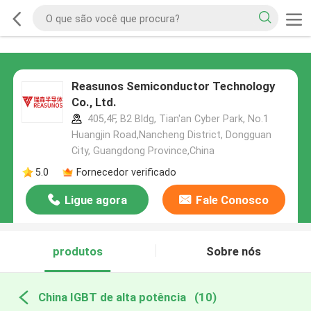
Reasunos Semiconductor Technology
Co., Ltd.
405,4F, B2 Bldg, Tian'an Cyber Park, No.1
Huangjin Road,Nancheng District, Dongguan
City, Guangdong Province,China
5.0
Fornecedor verificado
Ligue agora
Fale Conosco
produtos
Sobre nós
China IGBT de alta potência
(10)