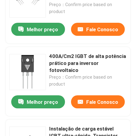
Preço：Confirm price based on
product
Visita à fábrica
Melhor preço
Fale Conosco
Controle de qualidade
Contacte-nos
400A/Cm2 IGBT de alta potência
prático para inversor
fotovoltaico
Notícias
Preço：Confirm price based on
product
Solicite um orçamento
Melhor preço
Fale Conosco
MOSFET do poder superior
Instalação de carga estável
MOSFET de carboneto de silício
IGBT ultra-rápido, Transistor