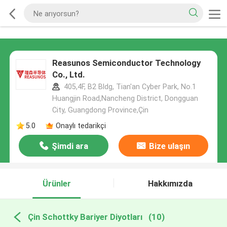
Reasunos Semiconductor Technology
Co., Ltd.
405,4F, B2 Bldg, Tian'an Cyber Park, No.1
Huangjin Road,Nancheng District, Dongguan
City, Guangdong Province,Çin
5.0
Onaylı tedarikçi
Şimdi ara
Bize ulaşın
Ürünler
Hakkımızda
Çin Schottky Bariyer Diyotları
(10)