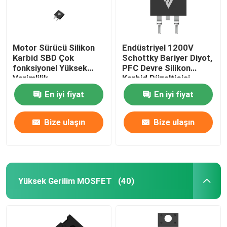
Motor Sürücü Silikon
Endüstriyel 1200V
Karbid SBD Çok
Schottky Bariyer Diyot,
fonksiyonel Yüksek
PFC Devre Silikon
Verimlilik
Karbid Düzelticisi
En iyi fiyat
En iyi fiyat
Bize ulaşın
Bize ulaşın
Yüksek Gerilim MOSFET
(40)