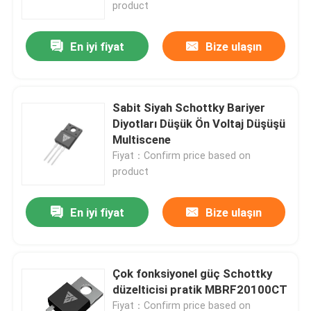
product
En iyi fiyat
Bize ulaşın
Sabit Siyah Schottky Bariyer
Diyotları Düşük Ön Voltaj Düşüşü
Multiscene
Fiyat：Confirm price based on
product
En iyi fiyat
Bize ulaşın
Evde
Ürün
Çok fonksiyonel güç Schottky
düzelticisi pratik MBRF20100CT
Hakkımızda
Fiyat：Confirm price based on