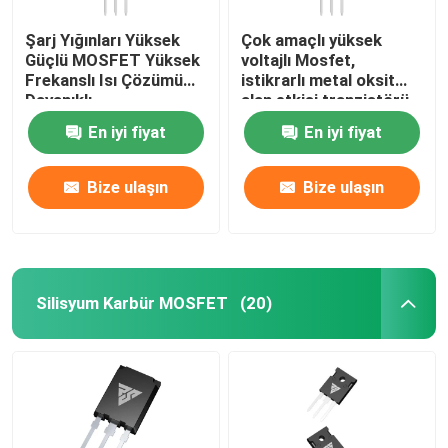
Şarj Yığınları Yüksek
Çok amaçlı yüksek
Güçlü MOSFET Yüksek
voltajlı Mosfet,
Frekanslı Isı Çözümü
istikrarlı metal oksit
Dayanıklı
alan etkisi tranzistörü
En iyi fiyat
En iyi fiyat
Bize ulaşın
Bize ulaşın
Silisyum Karbür MOSFET
(20)