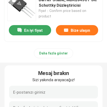
Schottky Düzleştiricisi
Fiyat：Confirm price based on
Süper Junction MOSFET
product
Silikon Karbid SBD
En iyi fiyat
Bize ulaşın
Yüksek Gerilim MOSFET
Daha fazla göster
Alçak Gerilim MOSFET
Mesaj bırakın
Yüksek Güçlü IGBT
Sizi yakında arayacağız!
Schottky Bariyer Diyotları
Yüksek Güçlü Yarı İletken