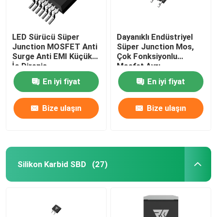
LED Sürücü Süper
Dayanıklı Endüstriyel
Junction MOSFET Anti
Süper Junction Mos,
Surge Anti EMI Küçük
Çok Fonksiyonlu
İç Direniş
Mosfet Ayrı
En iyi fiyat
En iyi fiyat
Bize ulaşın
Bize ulaşın
Silikon Karbid SBD
(27)