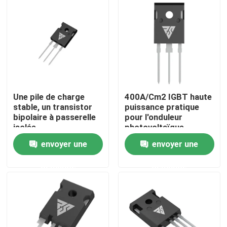
Visite de l'usine
Contrôle de la qualité
Nous contacter
Une pile de charge
400A/Cm2 IGBT haute
stable, un transistor
puissance pratique
bipolaire à passerelle
pour l'onduleur
Nouvelles
isolée.
photovoltaïque
envoyer une
envoyer une
Demandez un devis
demande
demande
Transistor MOSFET de puissance élevée
MOSFET en carbure de silicium