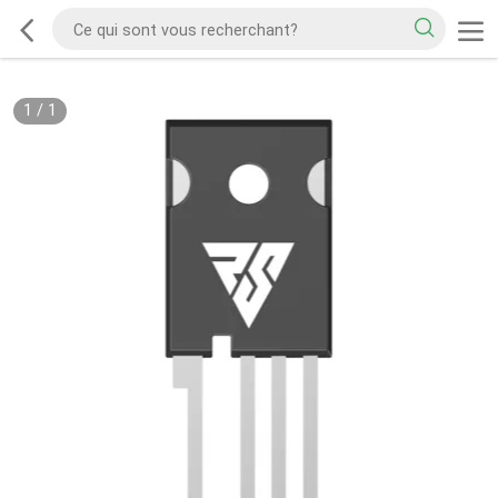
1
/
1