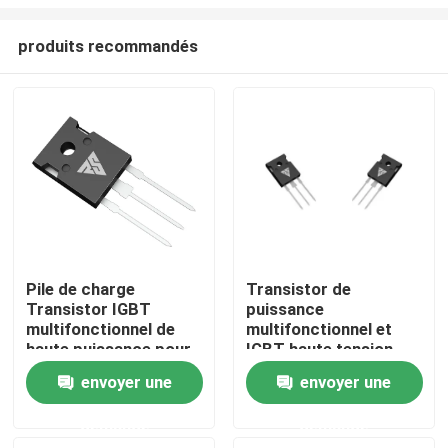
produits recommandés
Pile de charge
Transistor de
Transistor IGBT
puissance
À la maison
multifonctionnel de
multifonctionnel et
haute puissance pour
IGBT haute tension
OBC
1200V 40A
Produits
envoyer une
envoyer une
demande
demande
À propos de nous