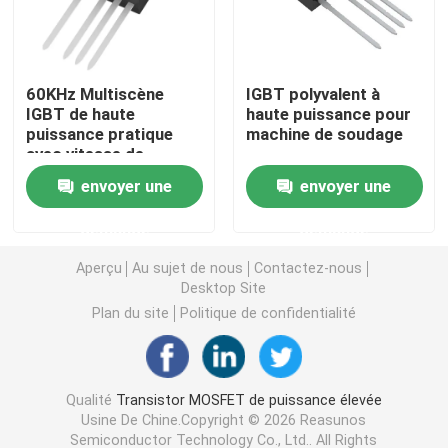
MOSFET à super jonction
60KHz Multiscène
IGBT polyvalent à
IGBT de haute
haute puissance pour
SBD au carbure de silicium
puissance pratique
machine de soudage
avec vitesse de
commutation rapide
Transistor MOSFET à haute tension
envoyer une
envoyer une
demande
demande
MOSFET basse tension
Aperçu
Au sujet de nous
Contactez-nous
Desktop Site
IGBT à haute puissance
Plan du site
Politique de confidentialité
Diodes de barrière de Schottky
Qualité
Transistor MOSFET de puissance élevée
Usine De Chine.Copyright © 2026 Reasunos
Semi-conducteurs à haute puissance
Semiconductor Technology Co., Ltd.. All Rights