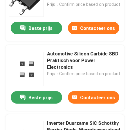
Prijs：Confirm price based on product
Fabriekstocht
Beste prijs
Contacteer ons
Kwaliteitscontrole
Neem contact met ons op
Automotive Silicon Carbide SBD
Praktisch voor Power
Electronics
Nieuws
Prijs：Confirm price based on product
Vraag een offerte
Beste prijs
Contacteer ons
Hoge Machtsmosfet
Inverter Duurzame SiC Schottky
Siliciumcarbide MOSFET
Barrier Diode, Warmteweerstand