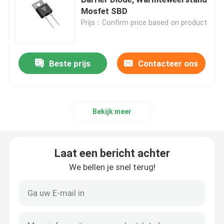
Mosfet SBD
Prijs：Confirm price based on product
Super Junction MOSFET
Siliciumcarbide SBD
Beste prijs
Contacteer ons
Hoogspanningsmosfet
Bekijk meer
Laagspannings-MOSFET
Laat een bericht achter
IGBT met hoog vermogen
We bellen je snel terug!
Schottky-Barrièredioden
Hoogvermogend halfgeleider