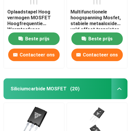
Oplaadstapel Hoog
Multifunctionele
vermogen MOSFET
hoogspanning Mosfet,
Hoogfrequentie
stabiele metaaloxide
Warmteafvoer
veld effect transistor
Duurzaam
Beste prijs
Beste prijs
Contacteer ons
Contacteer ons
Siliciumcarbide MOSFET
(20)