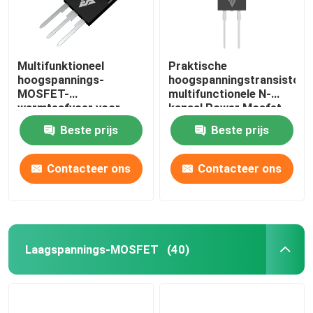
Multifunktioneel
Praktische
hoogspannings-
hoogspanningstransistor,
MOSFET-
multifunctionele N-
warmteafvoer voor
kanaal Power Mosfet
LED-driver
Beste prijs
Beste prijs
Contacteer ons
Contacteer ons
Laagspannings-MOSFET
(40)