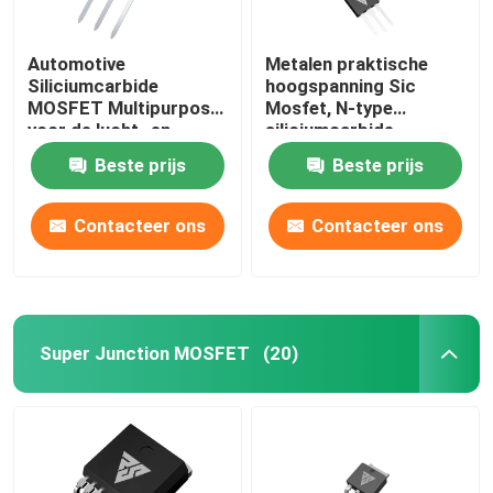
Automotive
Metalen praktische
Siliciumcarbide
hoogspanning Sic
MOSFET Multipurpose
Mosfet, N-type
voor de lucht- en
siliciumcarbide
ruimtevaart
halfgeleider
Beste prijs
Beste prijs
Contacteer ons
Contacteer ons
Super Junction MOSFET
(20)