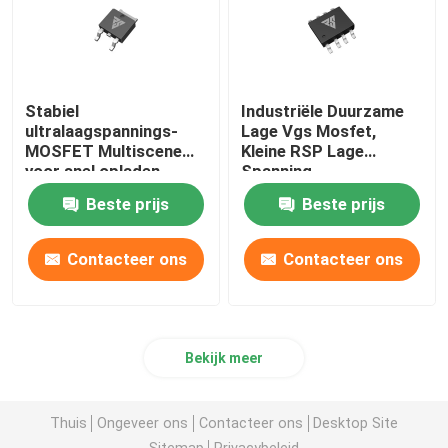
Stabiel
Industriële Duurzame
ultralaagspannings-
Lage Vgs Mosfet,
MOSFET Multiscene
Kleine RSP Lage
voor snel opladen
Spanning
Schakeltransistor
Beste prijs
Beste prijs
Contacteer ons
Contacteer ons
Bekijk meer
Thuis
Ongeveer ons
Contacteer ons
Desktop Site
Sitemap
Privacybeleid