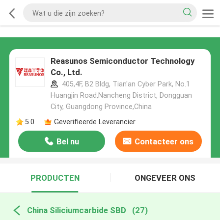
Reasunos Semiconductor Technology
Co., Ltd.
405,4F, B2 Bldg, Tian'an Cyber Park, No.1
Huangjin Road,Nancheng District, Dongguan
City, Guangdong Province,China
5.0
Geverifieerde Leverancier
Bel nu
Contacteer ons
PRODUCTEN
ONGEVEER ONS
China Siliciumcarbide SBD
(27)