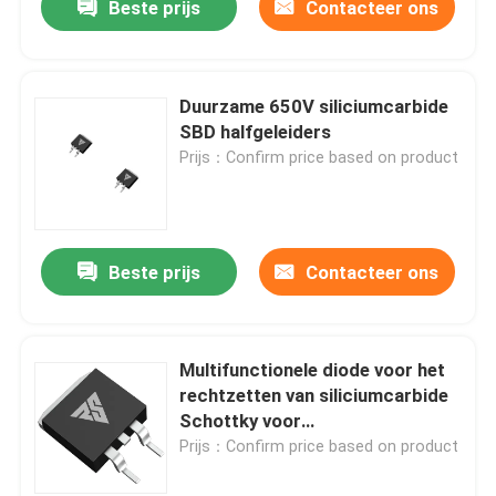
Beste prijs
Contacteer ons
Duurzame 650V siliciumcarbide
SBD halfgeleiders
Prijs：Confirm price based on product
Beste prijs
Contacteer ons
Multifunctionele diode voor het
rechtzetten van siliciumcarbide
Schottky voor
stroomvoorziening van UPS
Prijs：Confirm price based on product