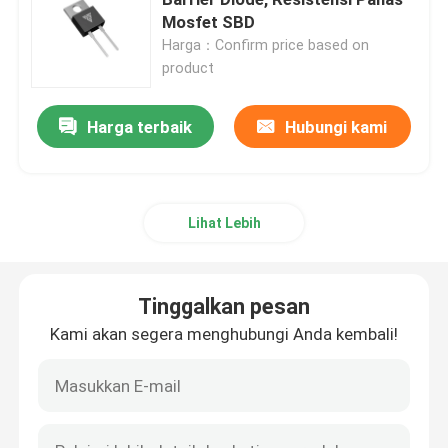
Mosfet SBD
Harga：Confirm price based on
Super Junction MOSFET
product
Silicon Carbide SBD
Harga terbaik
Hubungi kami
MOSFET Tegangan Tinggi
Lihat Lebih
MOSFET Tegangan Rendah
Tinggalkan pesan
IGBT Daya Tinggi
Kami akan segera menghubungi Anda kembali!
Dioda Penghalang Schottky
Semikonduktor Daya Tinggi