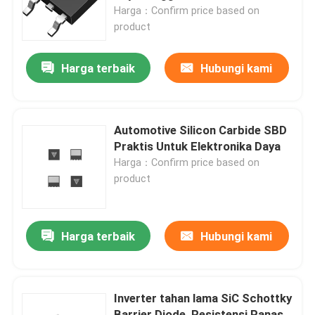
Harga：Confirm price based on
product
Tur Pabrik
Harga terbaik
Hubungi kami
Kontrol kualitas
Hubungi Kami
Automotive Silicon Carbide SBD
Praktis Untuk Elektronika Daya
Harga：Confirm price based on
Berita
product
Permintaan Penawaran
Harga terbaik
Hubungi kami
MOSFET Daya Tinggi
Inverter tahan lama SiC Schottky
MOSFET Silikon Karbida
Barrier Diode, Resistensi Panas