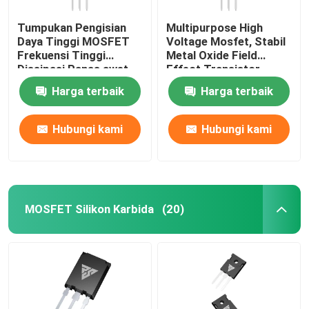
Tumpukan Pengisian
Multipurpose High
Daya Tinggi MOSFET
Voltage Mosfet, Stabil
Frekuensi Tinggi
Metal Oxide Field
Dissipasi Panas awet
Effect Transistor
Harga terbaik
Harga terbaik
Hubungi kami
Hubungi kami
MOSFET Silikon Karbida
(20)