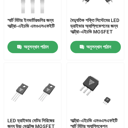
কারখানা ভ্রমণ
স্মার্ট মিটার ইনভার্টারগুলির জন্য
বৈদ্যুতিক শক্তি সিস্টেমের LED
আল্ট্রা-এইচভি এমওএসএফইটি
ড্রাইভার অ্যাপ্লিকেশনের জন্য
আল্ট্রা-এইচভি MOSFET
মান নিয়ন্ত্রণ
অনুসন্ধান পাঠান
অনুসন্ধান পাঠান
আমাদের সাথে যোগাযোগ
খবর
উদ্ধৃতির জন্য আবেদন
উচ্চ ক্ষমতা MOSFET
LED ড্রাইভার মোটর সিরিজের
আল্ট্রা-এইচভি এমওএসএফইটি
সিলিকন কার্বাইড MOSFET
জন্য উচ্চ ভোল্টেজ MOSFET
স্মার্ট মিটার অ্যাপ্লিকেশন