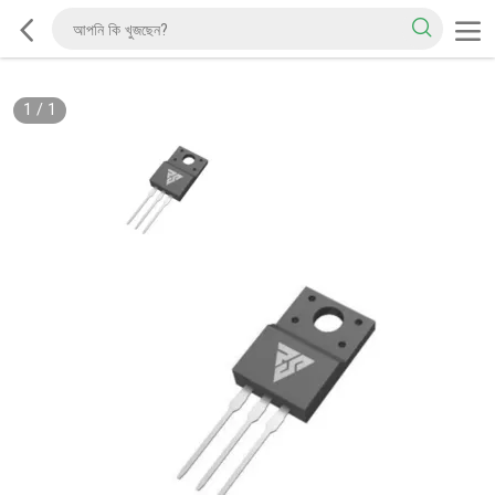
1
/
1