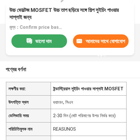
উচ্চ ভোল্টেজ MOSFET উচ্চ তাপ ছড়িয়ে সঙ্গে শিল্প সুইচিং পাওয়ার
সাপ্লাই জন্য
মূল্য：Confirm price based on product
ভালো দাম
আমাদের সাথে যোগাযোগ
করুন
পণ্যের বর্ণনা
লক্ষণীয় করা:
ইন্ডাস্ট্রিয়াল সুইচিং পাওয়ার সাপ্লাই MOSFET
উৎপত্তি স্থল
গুয়াংডং, সিএন
ডেলিভারি সময়
2-30 দিন (মোট পরিমাণের উপর নির্ভর করে)
পরিচিতিমুলক নাম
REASUNOS