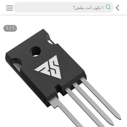
1
/
1