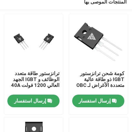
المنتجات الموصى بها
كومة شحن ترانزستور
ترانزستور طاقة متعدد
IGBT ذو طاقة عالية
الوظائف و IGBT الجهد
متعددة الأغراض لـ OBC
العالي 1200 فولت 40A
المنزل
إرسال استفسار
إرسال استفسار
المنتجات
معلومات عنا