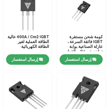
جولة في المعمل
رقابة جودة
كومة شحن مستقرة
400A / Cm2 IGBT عالية
IGBT فائقة السرعة ،
الطاقة العملية لغير
اتصل بنا
عازلة الصناعية بوابة
الطاقة الكهربائية
ترانزستور ثنائي القطب
إرسال استفسار
إرسال استفسار
أخبار
اطلب اقتباس
موسفيت عالي الطاقة
كربيد السيليكون موسفيت