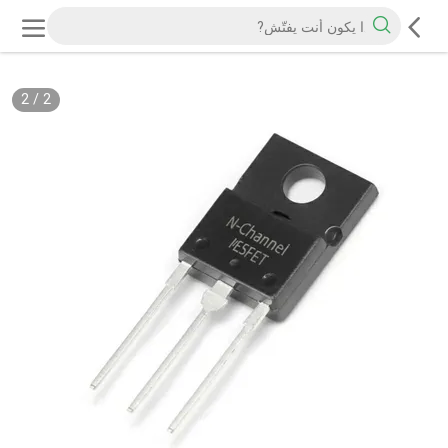
2
/
2