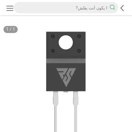
1
/
1