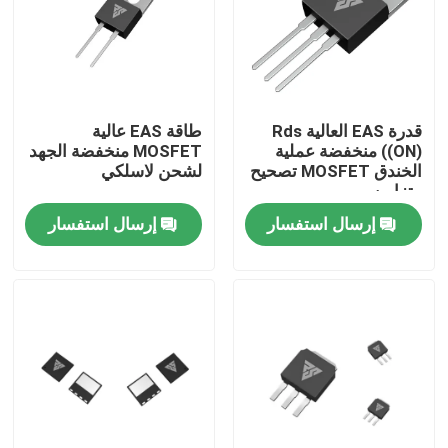
جولة في المعمل
رقابة جودة
قدرة EAS العالية Rds
طاقة EAS عالية
((ON) منخفضة عملية
MOSFET منخفضة الجهد
الخندق MOSFET تصحيح
لشحن لاسلكي
اتصل بنا
متزامن
إرسال استفسار
إرسال استفسار
أخبار
اطلب اقتباس
موسفيت عالي الطاقة
كربيد السيليكون موسفيت