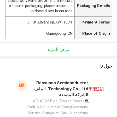
Dustproof, waterproof, and anti-stati
c tubular packaging, placed inside a c
Packaging Details
ardboard box in cartons
100% T/T in Advance(EXW)
Payment Terms
Guangdong, CN
Place of Origin
عرض المزيد
حول نا
Reasunos Semiconductor
Technology Co., Ltd. الملف
الشركة المصنعة
405,4F, B2 Bldg, Tian'an Cyber
Park, No.1 Huangjin Road,Nancheng
District, Dongguan City, Guangdong