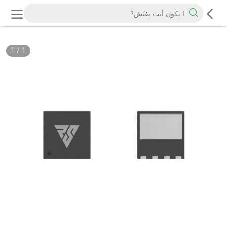
1
/
1