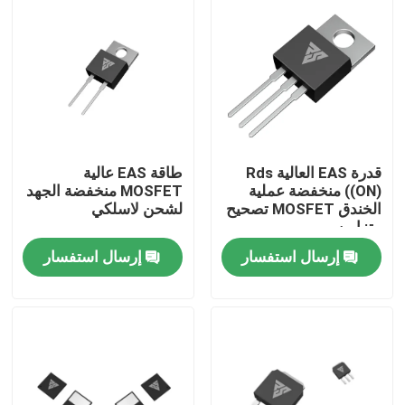
جولة في المعمل
رقابة جودة
اتصل بنا
قدرة EAS العالية Rds
طاقة EAS عالية
((ON) منخفضة عملية
MOSFET منخفضة الجهد
الخندق MOSFET تصحيح
لشحن لاسلكي
أخبار
متزامن
إرسال استفسار
إرسال استفسار
اطلب اقتباس
موسفيت عالي الطاقة
كربيد السيليكون موسفيت