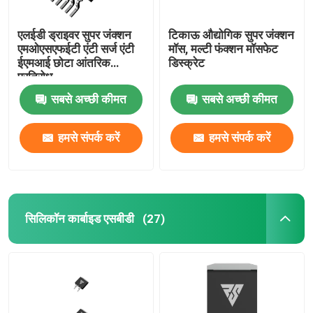
एलईडी ड्राइवर सुपर जंक्शन
टिकाऊ औद्योगिक सुपर जंक्शन
एमओएसएफईटी एंटी सर्ज एंटी
मॉस, मल्टी फंक्शन मॉसफेट
ईएमआई छोटा आंतरिक
डिस्क्रेट
प्रतिरोध
सबसे अच्छी कीमत
सबसे अच्छी कीमत
हमसे संपर्क करें
हमसे संपर्क करें
सिलिकॉन कार्बाइड एसबीडी
(27)