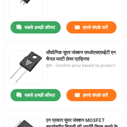
कारखाना भ्रमण
सबसे अच्छी कीमत
हमसे संपर्क करें
गुणवत्ता नियंत्रण
हमसे संपर्क करें
औद्योगिक सुपर जंक्शन एमओएसएफईटी एन
चैनल मल्टी लेयर प्रक्रिया
मूल्य：Confirm price based on product
समाचार
एक उद्धरण का अनुरोध करें
सबसे अच्छी कीमत
हमसे संपर्क करें
हाई पावर एमओएसएफईटी
एन प्रकार सुपर जंक्शन MOSFET
सिलिकॉन कार्बाइड MOSFET
बहुउद्देश्यीय बिजली की आपूर्ति स्विच करने के