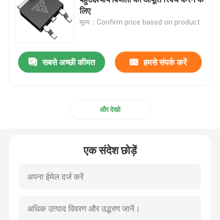
लिए
मूल्य：Confirm price based on product
सुपर जंक्शन एमओएसएफईटी
सिलिकॉन कार्बाइड एसबीडी
सबसे अच्छी कीमत
हमसे संपर्क करें
उच्च वोल्टेज MOSFET
और देखो
कम वोल्टेज MOSFET
एक संदेश छोड़ें
हाई पावर आईजीबीटी
शोट्की बैरियर डायोड
हाई पावर सेमीकंडक्टर