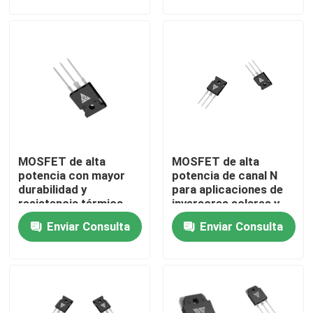
energía robusta
controladores de
motores
Recorrido por la fábrica
Control de calidad
Contacta con nosotros
MOSFET de alta
MOSFET de alta
Noticias
potencia con mayor
potencia de canal N
durabilidad y
para aplicaciones de
resistencia térmica
inversores solares y
Solicitar una cita
para aplicaciones de
convertidores de
Enviar Consulta
Enviar Consulta
configuración tipo N
CC/DC
MOSFET del poder más elevado
MOSFET de carburo de silicio