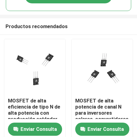
Productos recomendados
En casa
MOSFET de alta
MOSFET de alta
eficiencia de tipo N de
potencia de canal N
alta potencia con
para inversores
Productos
producción estándar
solares, convertidores
militar para una
de alta tensión de
Enviar Consulta
Enviar Consulta
transferencia de
CC/DC y
Sobre nosotros