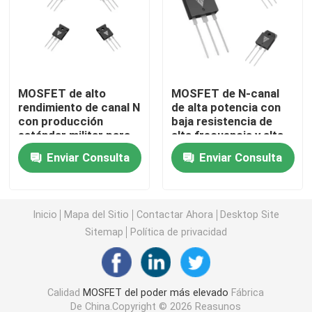
MOSFET de súper unión
El carburo de silicio SBD
MOSFET de alto
MOSFET de N-canal
rendimiento de canal N
de alta potencia con
con producción
baja resistencia de
MOSFET de alto voltaje
estándar militar para
alta frecuencia y alta
aplicaciones de
eficiencia para
Enviar Consulta
Enviar Consulta
inversores solares
aplicaciones
MOSFET de bajo voltaje
industriales
IGBT de alta potencia
Inicio
Mapa del Sitio
Contactar Ahora
Desktop Site
Sitemap
Política de privacidad
Diodos de barrera de Schottky
Calidad
MOSFET del poder más elevado
Fábrica
Semiconductor de alta potencia
De China.Copyright © 2026 Reasunos