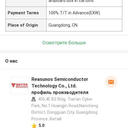
ardboard box in cartons
Payment Terms
100% T/T in Advance(EXW)
Place of Origin
Guangdong, CN
Осмотрите больше
О нас
Reasunos Semiconductor
Technology Co., Ltd.
профиль производителя
405,4F, B2 Bldg, Tian'an Cyber
Park, No.1 Huangjin Road,Nancheng
District, Dongguan City, Guangdong
Province ,Китай
5.0