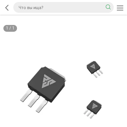
1
/
1