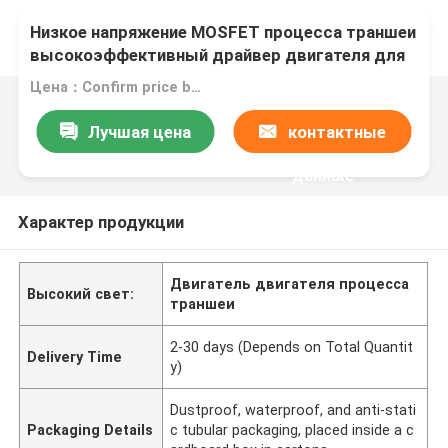
Низкое напряжение MOSFET процесса траншеи
высокоэффективный драйвер двигателя для
базовой станции 5G
Цена：Confirm price based on product
Лучшая цена
контактные
данные
Характер продукции
Двигатель двигателя процесса
Высокий свет:
траншеи
2-30 days (Depends on Total Quantit
Delivery Time
y)
Dustproof, waterproof, and anti-stati
Packaging Details
c tubular packaging, placed inside a c