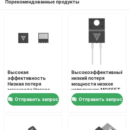
Порекомендованные продукты
Высокая
Высокоэффективный
эффективность
низкий потеря
Низкая потеря
мощности низкое
мощности Низкое
напряжение MOSFET
Домой
напряжение MOSFET
траншея/SGT
Отправить запрос
Отправить запрос
Trench / SGT
процесс
процесс
Продукты
О нас