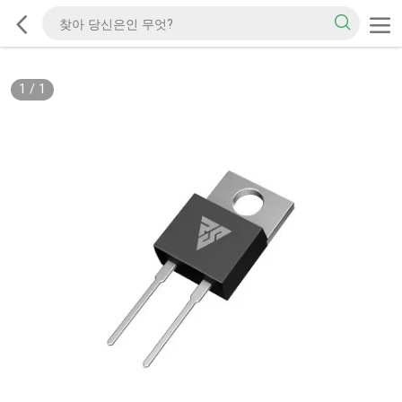
1
/
1