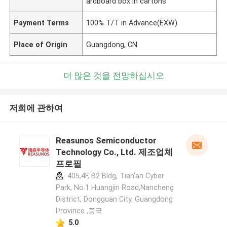
ardboard box in cartons
Payment Terms
100% T/T in Advance(EXW)
Place of Origin
Guangdong, CN
더 많은 것을 전망하십시오
저희에 관하여
Reasunos Semiconductor
Technology Co., Ltd. 제조업체
프로필
405,4F, B2 Bldg, Tian'an Cyber
Park, No.1 Huangjin Road,Nancheng
District, Dongguan City, Guangdong
Province ,중국
5.0