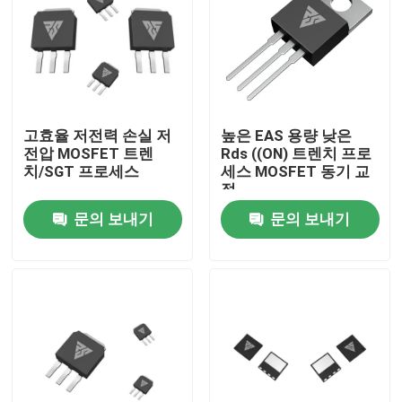
공장 투어
품질 관리
고효율 저전력 손실 저
높은 EAS 용량 낮은
전압 MOSFET 트렌
Rds ((ON) 트렌치 프로
저희와 연락
치/SGT 프로세스
세스 MOSFET 동기 교
정
문의 보내기
문의 보내기
뉴스
인용 을 요청 하십시오
고전력 MOSFET
실리콘 카바이드 MOSFET