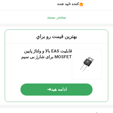
کننده تایید شده
بیشتر ببینید
بهترين قيمت رو براي
قابلیت EAS بالا و ولتاژ پایین
MOSFET برای شارژ بی سیم
ادامه هید