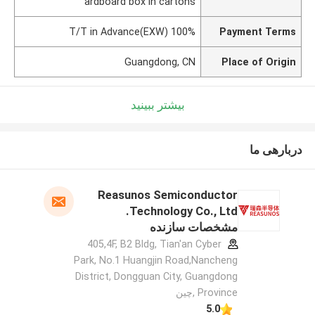
ardboard box in cartons
100% T/T in Advance(EXW)
Payment Terms
Guangdong, CN
Place of Origin
بیشتر ببینید
دربارهی ما
Reasunos Semiconductor
Technology Co., Ltd.
مشخصات سازنده
405,4F, B2 Bldg, Tian'an Cyber
Park, No.1 Huangjin Road,Nancheng
District, Dongguan City, Guangdong
Province ,چین
5.0