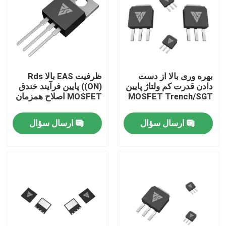
تور کارخانه
کنترل کیفیت
بهره وری بالا از دست
ظرفیت EAS بالا Rds
دادن قدرت کم ولتاژ پایین
((ON) پایین فرآیند خندق
با ما تماس بگیرید
MOSFET Trench/SGT
MOSFET اصلاح همزمان
ارسال سؤال
ارسال سؤال
اخبار
درخواست نقل قول
ماسفت با قدرت بالا
ماسفت سیلیکون کاربید