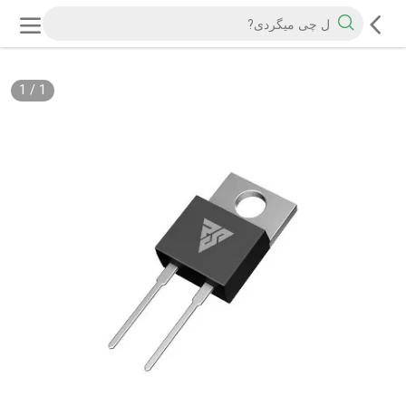
1
/
1