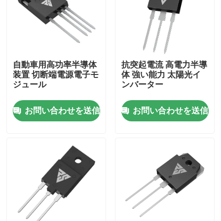
工場 ツアー
品質管理
自動車用高功率半導体
抗突起電流 高電力半導
装置 切断端電源電子モ
体 強い能力 太陽光イ
ジュール
ンバーター
連絡 ください
お問い合わせを送信
お問い合わせを送信
ニュース
引金 を 求め て ください
高い発電MOSFET
炭化ケイ素MOSFET