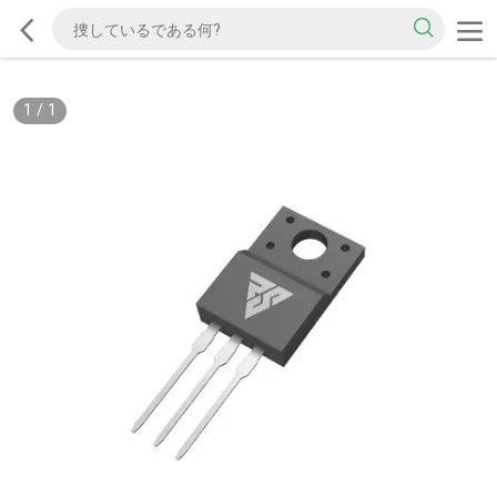
1
/
1