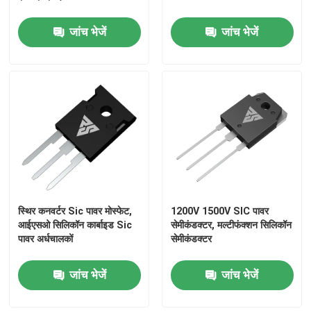
जांच भेजें
जांच भेजें
सुपर जंक्शन एमओएसएफईटी
सिलिकॉन कार्बाइड एसबीडी
उच्च वोल्टेज MOSFET
कम वोल्टेज MOSFET
हाई पावर आईजीबीटी
स्थिर कनवर्टर Sic पावर मोस्फेट,
1200V 1500V SIC पावर
आईएसओ सिलिकॉन कार्बाइड Sic
सेमीकंडक्टर, मल्टीफंक्शन सिलिकॉन
पावर अर्धचालकों
सेमीकंडक्टर
शोट्की बैरियर डायोड
जांच भेजें
जांच भेजें
हाई पावर सेमीकंडक्टर