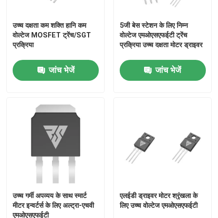
उच्च दक्षता कम शक्ति हानि कम
5जी बेस स्टेशन के लिए निम्न
कारखाना भ्रमण
वोल्टेज MOSFET ट्रेंच/SGT
वोल्टेज एमओएसएफईटी ट्रेंच
प्रक्रिया
प्रक्रिया उच्च दक्षता मोटर ड्राइवर
गुणवत्ता नियंत्रण
जांच भेजें
जांच भेजें
हमसे संपर्क करें
समाचार
एक उद्धरण का अनुरोध करें
हाई पावर एमओएसएफईटी
उच्च गर्मी अपव्यय के साथ स्मार्ट
एलईडी ड्राइवर मोटर श्रृंखला के
मीटर इन्वर्टर्स के लिए अल्ट्रा-एचवी
लिए उच्च वोल्टेज एमओएसएफईटी
सिलिकॉन कार्बाइड MOSFET
एमओएसएफईटी