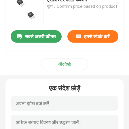
मूल्य：Confirm price based on product
सुपर जंक्शन एमओएसएफईटी
सिलिकॉन कार्बाइड एसबीडी
सबसे अच्छी कीमत
हमसे संपर्क करें
उच्च वोल्टेज MOSFET
और देखो
कम वोल्टेज MOSFET
एक संदेश छोड़ें
हाई पावर आईजीबीटी
शोट्की बैरियर डायोड
हाई पावर सेमीकंडक्टर