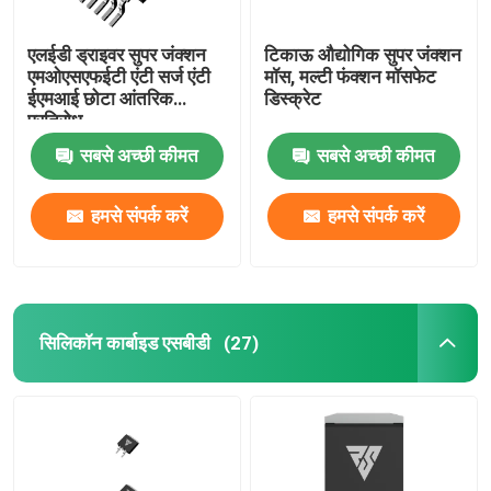
एलईडी ड्राइवर सुपर जंक्शन
टिकाऊ औद्योगिक सुपर जंक्शन
एमओएसएफईटी एंटी सर्ज एंटी
मॉस, मल्टी फंक्शन मॉसफेट
ईएमआई छोटा आंतरिक
डिस्क्रेट
प्रतिरोध
सबसे अच्छी कीमत
सबसे अच्छी कीमत
हमसे संपर्क करें
हमसे संपर्क करें
सिलिकॉन कार्बाइड एसबीडी
(27)