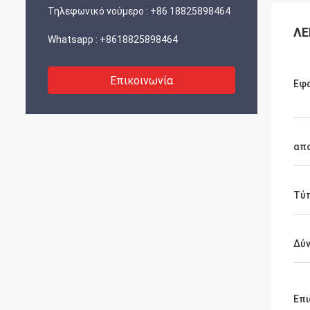
Τηλεφωνικό νούμερο :
+86 18825898464
ΛΕ
Whatsapp :
+8618825898464
Επικοινωνία
Εφ
απ
Τύ
Δύ
Επι