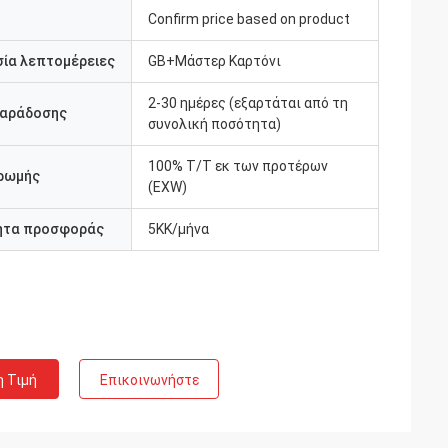
Confirm price based on product
ία λεπτομέρειες
GB+Μάστερ Καρτόνι
2-30 ημέρες (εξαρτάται από τη
παράδοσης
συνολική ποσότητα)
100% T/T εκ των προτέρων
ρωμής
(EXW)
ητα προσφοράς
5KK/μήνα
η Τιμή
Επικοινωνήστε