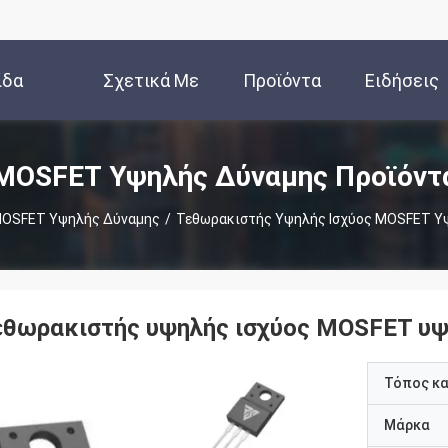
ίδα
Σχετικά Με
Προϊόντα
Ειδήσεις
Εμάς
MOSFET Υψηλής Δύναμης Προϊόντ
OSFET Υψηλής Δύναμης
/
Τεθωρακιστής Υψηλής Ισχύος MOSFET Υ
εθωρακιστής υψηλής ισχύος MOSFET υψ
Τόπος κ
Μάρκα