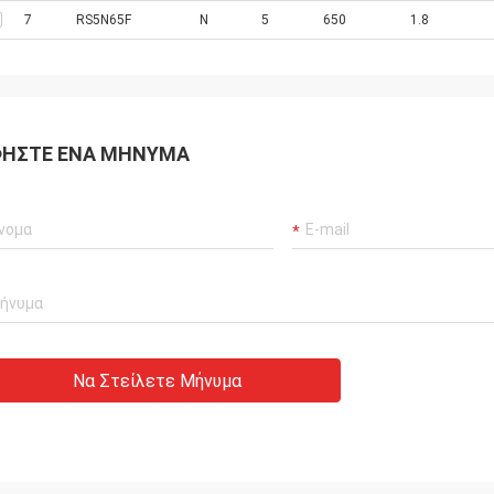
7
RS5N65F
N
5
650
1.8
ΉΣΤΕ ΈΝΑ ΜΉΝΥΜΑ
Να Στείλετε Μήνυμα