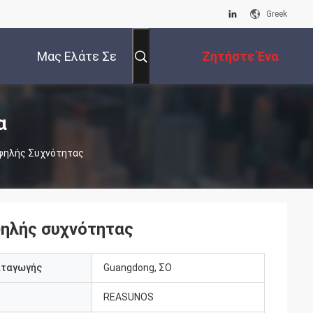
Greek
Μας Ελάτε Σε
Ζητήστε Ένα
Επαφή Με
Απόσπασμα
α
ψηλής Συχνότητας
ηλής συχνότητας
αταγωγής
Guangdong, ΣΟ
REASUNOS