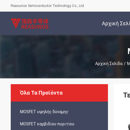
Reasunos Semiconductor Technology Co., Ltd.
Αρχική Σελ
Αρχική Σελίδα
/
M
Όλα Τα Προϊόντα
Τ
MOSFET υψηλής δύναμης
MOSFET καρβιδίου πυριτίου