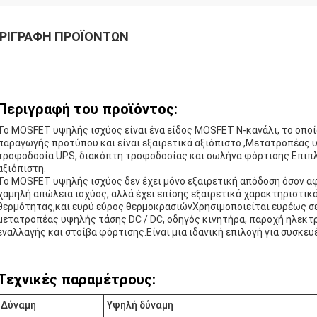
ΡΙΓΡΑΦΉ ΠΡΟΪΌΝΤΩΝ
Περιγραφή του προϊόντος:
Το MOSFET υψηλής ισχύος είναι ένα είδος MOSFET N-κανάλι, το οποί
παραγωγής προτύπου και είναι εξαιρετικά αξιόπιστο.,Μετατροπέας 
τροφοδοσία UPS, διακόπτη τροφοδοσίας και σωλήνα φόρτισης.Επιπλέον
αξιόπιστη.
Το MOSFET υψηλής ισχύος δεν έχει μόνο εξαιρετική απόδοση όσον α
χαμηλή απώλεια ισχύος, αλλά έχει επίσης εξαιρετικά χαρακτηριστικ
θερμότητας,και ευρύ εύρος θερμοκρασιώνΧρησιμοποιείται ευρέως σ
μετατροπέας υψηλής τάσης DC / DC, οδηγός κινητήρα, παροχή ηλεκτρ
εναλλαγής και στοίβα φόρτισης.Είναι μια ιδανική επιλογή για συσκευ
Τεχνικές παραμέτρους:
Δύναμη
Υψηλή δύναμη