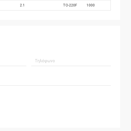
2.1
TO-220F
1000