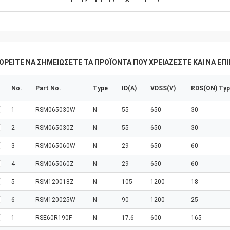
ΟΡΕΊΤΕ ΝΑ ΣΗΜΕΙΏΣΕΤΕ ΤΑ ΠΡΟΪΌΝΤΑ ΠΟΥ ΧΡΕΙΆΖΕΣΤΕ ΚΑΙ ΝΑ Ε
No.
Part No.
Type
ID(A)
VDSS(V)
RDS(ON) Ty
1
RSM065030W
N
55
650
30
2
RSM065030Z
N
55
650
30
3
RSM065060W
N
29
650
60
4
RSM065060Z
N
29
650
60
5
RSM120018Z
N
105
1200
18
6
RSM120025W
N
90
1200
25
1
RSE60R190F
N
17.6
600
165