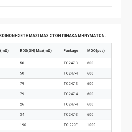
ΠΙΚΟΙΝΩΝΉΣΕΤΕ ΜΑΖΊ ΜΑΣ ΣΤΟΝ ΠΊΝΑΚΑ ΜΗΝΥΜΆΤΩΝ.
p(mΩ)
RDS(ON) Max(mΩ)
Package
MOQ(pcs)
50
TO247-3
600
50
TO247-4
600
79
TO247-3
600
79
TO247-4
600
26
TO247-4
600
34
TO247-3
600
190
TO-220F
1000