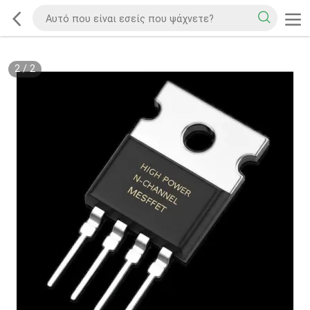
2
/
2