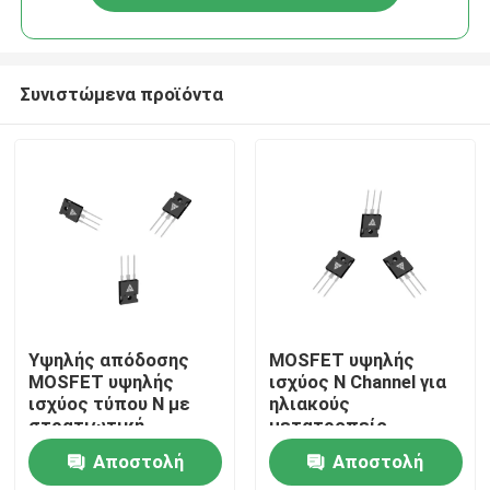
Συνιστώμενα προϊόντα
Σπίτι
Υψηλής απόδοσης
MOSFET υψηλής
MOSFET υψηλής
ισχύος N Channel για
ισχύος τύπου N με
ηλιακούς
Προϊόντα
στρατιωτική
μετατροπείς
παραγωγή για ισχυρή
Μετατροπείς
Αποστολή
Αποστολή
μεταφορά ενέργειας
συνεχούς ρεύματος
Σχετικά με εμάς