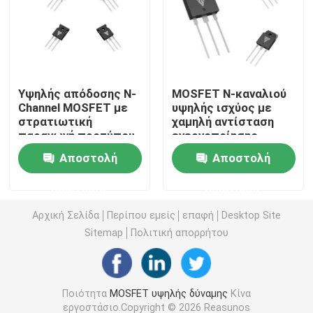
Υπερσυνδέσμος MOSFET
Καρβίδιο του πυριτίου SBD
Υψηλής απόδοσης N-
MOSFET N-καναλιού
Channel MOSFET με
υψηλής ισχύος με
στρατιωτική
χαμηλή αντίσταση
MOSFET υψηλής τάσης
παραγωγή προτύπου
ενεργοποίησης
για εφαρμογές
υψηλής συχνότητας
Αποστολή
Αποστολή
ηλιακών μετατροπών
και υψηλή απόδοση
MOSFET χαμηλής τάσης
για βιομηχανικές
ερώτησης
ερώτησης
εφαρμογές
Υψηλής ισχύος IGBT
Αρχική Σελίδα
Περίπου εμείς
επαφή
Desktop Site
Sitemap
Πολιτική απορρήτου
Δίοδοι εμποδίων Schottky
Ποιότητα
MOSFET υψηλής δύναμης
Κίνα
Ημιαγωγός υψηλής ισχύος
εργοστάσιο.Copyright © 2026 Reasunos