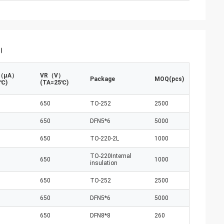
ন।
R（µA）
VR（V）
Package
MOQ(pcs)
5℃)
(TA=25℃)
650
TO-252
2500
650
DFN5*6
5000
650
TO-220-2L
1000
TO-220Internal
650
1000
insulation
650
TO-252
2500
650
DFN5*6
5000
650
DFN8*8
260