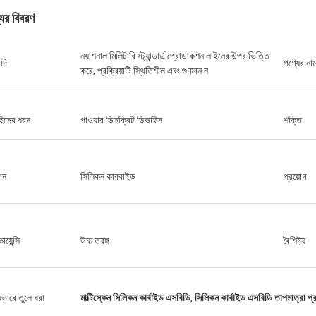
যের বিবরণ
ন্যাশনাল মিলিটারি স্ট্যান্ডার্ড প্রোডাকশন লাইনের উপর ভিত্তি
াদি
পণ্যের না
করে, প্রক্রিয়াটি স্থিতিশীল এবং গুণমান ন
ইসের ধরন
পাওয়ার ডিসক্রিট ডিভাইস
শক্তি
ান
সিলিকন কারবাইড
প্রয়োগ
য়েন্সি
উচ্চ তরঙ্গ
বৈশিষ্ট্য
ষভাবে তুলে ধরা
মাল্টিস্কেন সিলিকন কার্বাইড এসবিডি
,
সিলিকন কার্বাইড এসবিডি তাপমাত্রা প