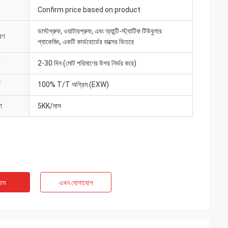
Confirm price based on product
ডাস্টপ্রুফ, ওয়াটারপ্রুফ, এবং অ্যান্টি-স্ট্যাটিক টিউবুলার
রণ
প্যাকেজিং, একটি কার্ডবোর্ডের বাক্সের ভিতরে
2-30 দিন (মোট পরিমাণের উপর নির্ভর করে)
100% T/T অগ্রিম (EXW)
া
5KK/মাস
াম
এখন যোগাযোগ