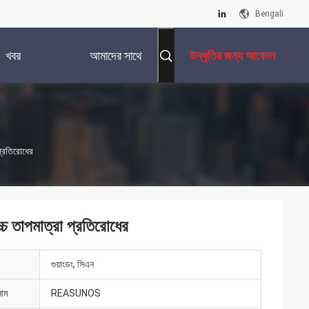
Bengali
খবর
আমাদের সাথে
উদ্ধৃতির জন্য আবেদন
যোগাযোগ করুন
 প্রতিরোধের
চ্চ তাপমাত্রা প্রতিরোধের
গুয়াংডং, সিএন
নাম
REASUNOS