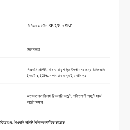
ম
সিলিকন কার্বাইড SBD/Sic SBD
উচ্চ ক্ষমতা
পিএফসি সার্কিট, সৌর ও বায়ু শক্তি উৎপাদনের জন্য ডিসি/এসি
ইনভার্টার, ইউপিএস পাওয়ার সাপ্লাই, মোটর ড্র
অত্যন্ত কম রিভার্স রিকভারি কারেন্ট, শক্তিশালী অ্যান্টি সার্জ
কারেন্ট ক্ষমতা
্রতিরোধের
,
পিএফসি সার্কিট সিলিকন কার্বাইড ডায়োড