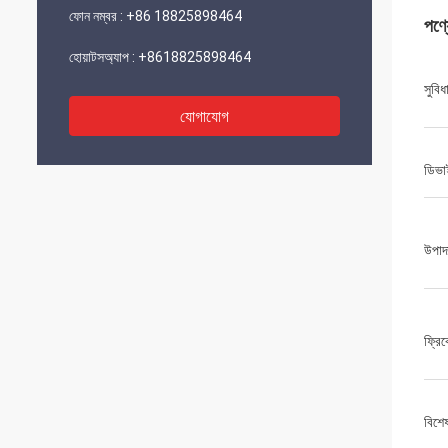
ফোন নম্বর :
+86 18825898464
পণ্
হোয়াটসঅ্যাপ :
+8618825898464
সুবিধ
যোগাযোগ
ডিভা
উপাদ
ফ্রিকো
বিশে