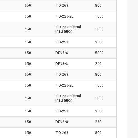
650
TO-263
800
650
TO-220-2L
1000
TO-220Internal
650
1000
insulation
650
TO-252
2500
650
DFN5*6
5000
650
DFN8*8
260
650
TO-263
800
650
TO-220-2L
1000
TO-220Internal
650
1000
insulation
650
TO-252
2500
650
DFN8*8
260
650
TO-263
800