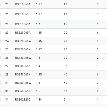
20
RSS10065A
1.37
10
5
21
RSS10065B
1.37
10
5
22
RSS15065A
1.4
15
2
23
RSS20065A
1.35
20
6
24
RSS20065W
1.45
20
5
25
RSS20065K
1.37
20
5
26
RSS30065W
1.5
30
2
27
RSS30065K
1.4
30
1
28
RSS40065K
1.35
40
6
29
RSS50065W
1.5
50
2
30
RSS60065K
1.5
60
2
31
RSS02120D
1.38
2
1