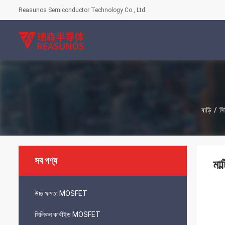
Reasunos Semiconductor Technology Co., Ltd.
বাড়ি
/
সি
সব পণ্য
মা
উচ্চ ক্ষমতা MOSFET
সিলিকন কার্বাইড MOSFET