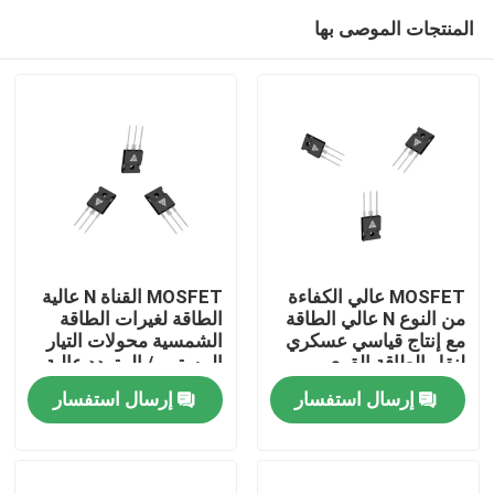
المنتجات الموصى بها
MOSFET عالي الكفاءة
MOSFET القناة N عالية
من النوع N عالي الطاقة
الطاقة لغيرات الطاقة
مع إنتاج قياسي عسكري
الشمسية محولات التيار
المنزل
لنقل الطاقة القوي
المستمر / المتردد عالية
الجهد وسائقات المحرك
إرسال استفسار
إرسال استفسار
المنتجات
معلومات عنا