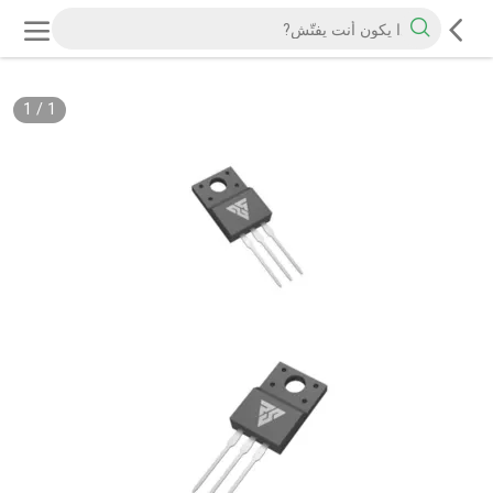
1
/
1