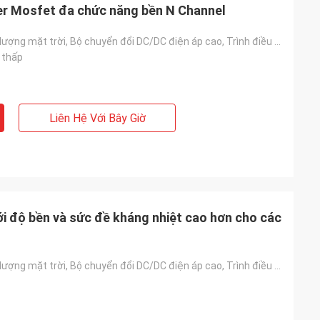
er Mosfet đa chức năng bền N Channel
Biến tần năng lượng mặt trời, Bộ chuyển đổi DC/DC điện áp cao, Trình điều khiển động cơ, Bộ nguồn UP
 thấp
Liên Hệ Với Bây Giờ
 độ bền và sức đề kháng nhiệt cao hơn cho các
Biến tần năng lượng mặt trời, Bộ chuyển đổi DC/DC điện áp cao, Trình điều khiển động cơ, Bộ nguồn UP