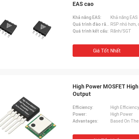
EAS cao
Khả năng EAS:
Khả năng EAS
Quá trình đào rãnh Ưu điểm:
Quá trình kết cấu:
Rãnh/SGT
Giá Tốt Nhất
High Power MOSFET High
Output
Efficiency:
High Efficienc
Power:
High Power
Advantages: