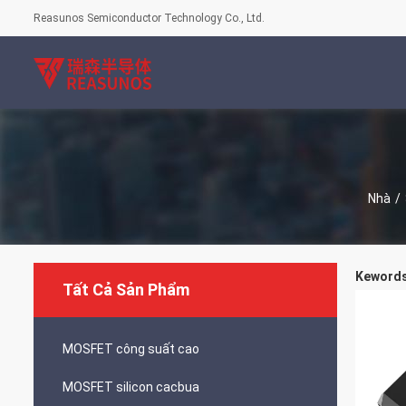
Reasunos Semiconductor Technology Co., Ltd.
Nhà
/
Kewords 
Tất Cả Sản Phẩm
MOSFET công suất cao
MOSFET silicon cacbua