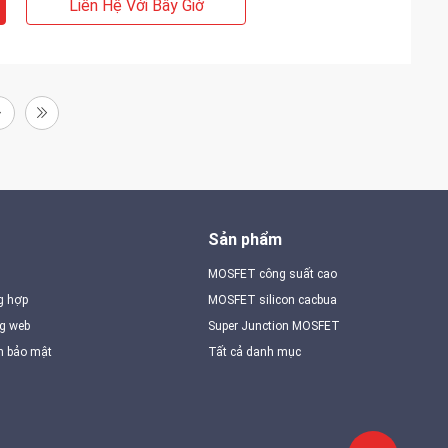
Liên Hệ Với Bây Giờ
Sản phẩm
MOSFET công suất cao
g hợp
MOSFET silicon cacbua
ng web
Super Junction MOSFET
h bảo mật
Tất cả danh mục