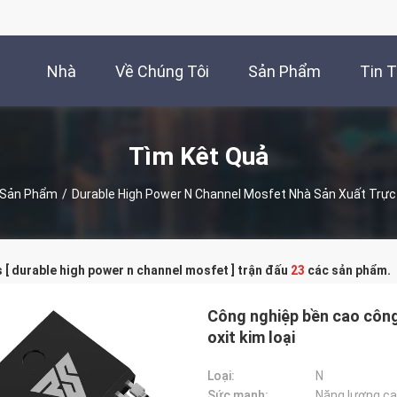
Nhà
Về Chúng Tôi
Sản Phẩm
Tin 
Tìm Kêt Quả
Sản Phẩm
/
Durable High Power N Channel Mosfet Nhà Sản Xuất Trự
[ durable high power n channel mosfet ] trận đấu
23
các sản phẩm.
Công nghiệp bền cao công
oxit kim loại
Loại:
N
Sức mạnh:
Năng lượng c