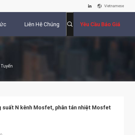
Vietnamese
Tức
Liên Hệ Chúng
Yêu Cầu Báo Giá
Tôi
c Tuyến
 suất N kênh Mosfet, phân tán nhiệt Mosfet
ao