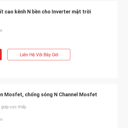
t cao kênh N bền cho Inverter mặt trời
ao
Liên Hệ Với Bây Giờ
bền Mosfet, chống sóng N Channel Mosfet
 giáp cực thấp
ện