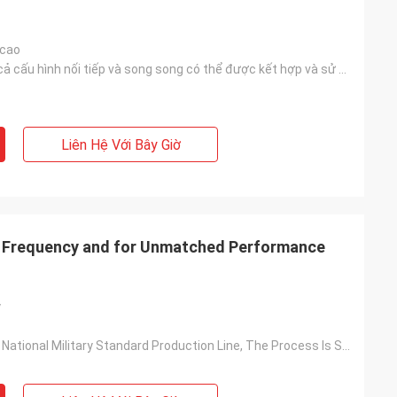
 cao
RSP nhỏ hơn, cả cấu hình nối tiếp và song song có thể được kết hợp và sử dụng tự do.
Liên Hệ Với Bây Giờ
 Frequency and for Unmatched Performance
y
Based On The National Military Standard Production Line, The Process Is Stable And The Quality Is Reliable