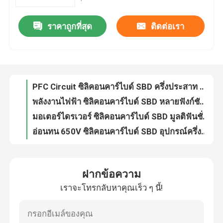
ราคาถูกที่สุด
ติดต่อเรา
PFC Circuit ซิลิคอนคาร์ไบด์ SBD ครึ่งประสาท ความถี่สูง
ทัวร์โรงงาน
พลังงานไฟฟ้า ซิลิคอนคาร์ไบด์ SBD หลายฟังก์ชัน Anti Surge พลังงานสูง
มอเตอร์ไดรเวอร์ ซิลิคอนคาร์ไบด์ SBD มูลติฟันชั่น ประสิทธิภาพสูง
ควบคุมคุณภาพ
อ่อนทน 650V ซิลิคอนคาร์ไบด์ SBD อุปกรณ์ครึ่งตัว
โดดป้องกัน Schottky 1200V อุตสาหกรรม เครื่องปรับวงจร PFC Silicon Carbide
ติดต่อเรา
ไดโอเดสปรับซิลิคอนคาร์ไบด์ช็อตตกี้หลายประการ สําหรับไฟฟ้า UPS
ความร้อนกันซิลิคอนคาร์ไบด์ SBD Mosfet Multiscene สําหรับคนขับรถยนต์
ข่าว
650V Schottky Barrier Rectifier Diode SBD แอนติเซอร์ช์ ความแรงสูง
อินเวอร์เตอร์ ทนทาน SiC Schottky ปกป้องไดโอเดส, ความทนความร้อน Mosfet SBD
ขอใบเสนอราคา
อุตสาหกรรมซิลิคอนคาร์ไบด์ SBD หลายประสงค์ ปราสิตพลังงานสูง
ฝากข้อความ
ไดโอเดสการปรับปรุงความรวดเร็วสูงสุดทางการค้า ไดโอเดสการปรับปรุงความเร็วสูง
มอสเฟตกำลังสูง
เราจะโทรกลับหาคุณเร็ว ๆ นี้!
ความต้านทานความร้อน ซิลิคอนคาร์ไบด์ SBD Semiconductor มูลติฟункชั่นคง
ซิลิคอนคาร์ไบด์ Schottky ปกป้องการแก้ไข Diode หลายฟังก์ชันสําหรับอุตสาหกรรม
ซิลิคอนคาร์ไบด์ MOSFET
การใช้งานจริงของซิลิคอนคาร์ไบด์ SBD Barrier Schottky Diode กันความร้อน 650V