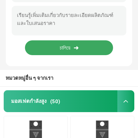
1200V พลังงานยาวนาน Schottky เครื่องแก้ไข, มอเตอร์ไดรเวอร์ Sic พลังงานครึ่งตัวนํา
Super Junction MOSFET (MOSFET ที่เชื่อมต่อกันสูง)
สถานะการทํางานของระบบ PFC
ซีซีช็อตคี้บาร์แรยร์ไดโอด์หลายประการ ทนทานอุณหภูมิสูง
ซิลิคอนคาร์ไบด SBD
สีดํา ใช้งาน Schottky ปกป้องการแก้ไข
1200V ซิลิคอนคาร์ไบด์ SBD Schottky Barrier Diode ป้องกันการกระจายความแข็งแรง
สบีดี มอสเฟตหลายประการ สนับสนุนการปรับความแข็งแรง
มอสเฟตแรงดันสูง
มอสเฟตแรงดันต่ำ
หมวดหมู่อื่น ๆ จากเรา
IGBT พลังงานสูง
มอสเฟตกำลังสูง
(50)
ชอตกี้ แบร์ริเออร์ ไดโอด
สารกึ่งตัวนำกำลังสูง